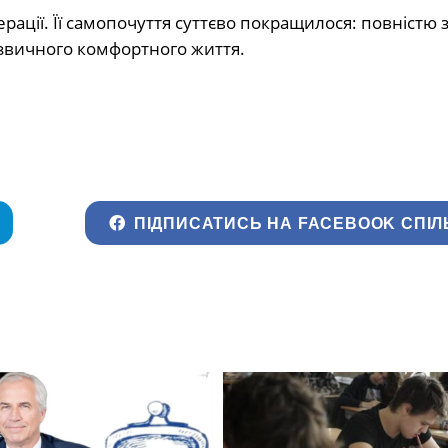
ерації. Її самопочуття суттєво покращилося: повністю
о звичного комфортного життя.
ПІДПИСАТИСЬ НА FACEBOOK СПІЛ