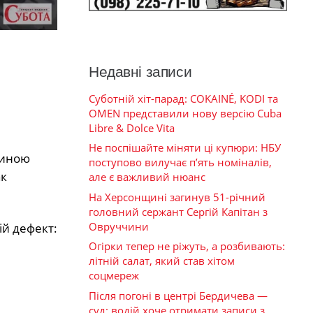
Недавні записи
Суботній хіт-парад: COKAINÉ, KODI та
OMEN представили нову версію Cuba
Libre & Dolce Vita
Не поспішайте міняти ці купюри: НБУ
тиною
поступово вилучає п’ять номіналів,
ак
але є важливий нюанс
На Херсонщині загинув 51-річний
головний сержант Сергій Капітан з
Овруччини
ій дефект:
Огірки тепер не ріжуть, а розбивають:
літній салат, який став хітом
соцмереж
Після погоні в центрі Бердичева —
суд: водій хоче отримати записи з