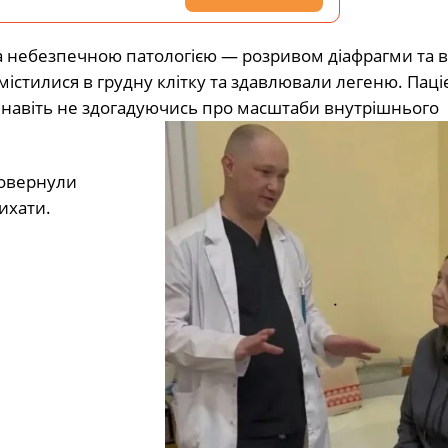
 та небезпечною патологією — розривом діафрагми та
істилися в грудну клітку та здавлювали легеню. Паці
 навіть не здогадуючись про масштаби внутрішнього
повернули
ихати.