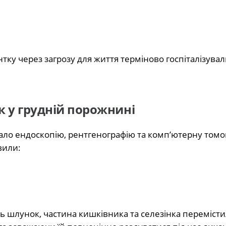
нтку через загрозу для життя терміново госпіталізувал
к у грудній порожнині
ло ендоскопію, рентгенографію та комп’ютерну томо
вили:
 шлунок, частина кишківника та селезінка перемісти