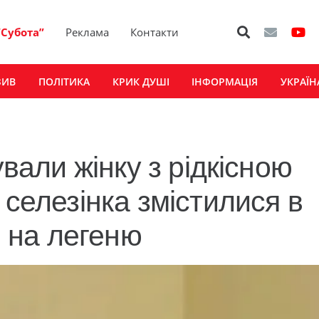
“Субота”
Реклама
Контакти
ЗИВ
ПОЛІТИКА
КРИК ДУШІ
ІНФОРМАЦІЯ
УКРАЇН
ували жінку з рідкісною
 селезінка змістилися в
и на легеню