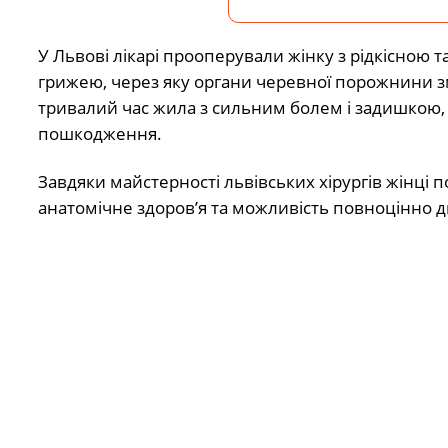
У Львові лікарі прооперували жінку з рідкісною
грижею, через яку органи черевної порожнини зм
тривалий час жила з сильним болем і задишкою,
пошкодження.
Завдяки майстерності львівських хірургів жінці 
анатомічне здоров’я та можливість повноцінно д