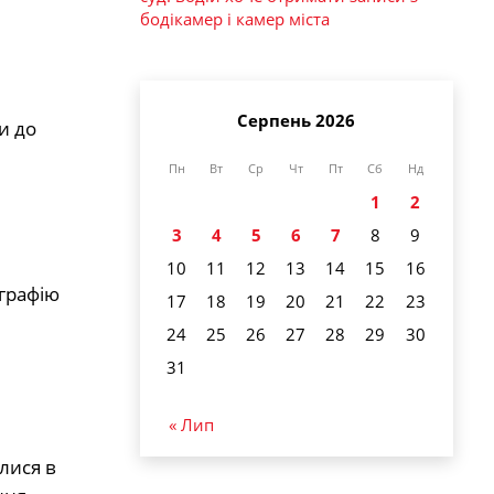
бодікамер і камер міста
Серпень 2026
и до
Пн
Вт
Ср
Чт
Пт
Сб
Нд
1
2
3
4
5
6
7
8
9
10
11
12
13
14
15
16
графію
17
18
19
20
21
22
23
24
25
26
27
28
29
30
31
« Лип
лися в