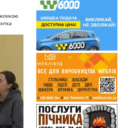
 великою
єнтка