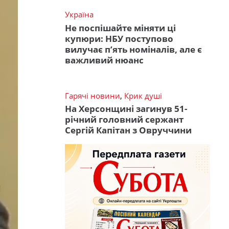
Україна
Не поспішайте міняти ці
купюри: НБУ поступово
вилучає п’ять номіналів, але є
важливий нюанс
Гарячі новини
,
Крик душі
На Херсонщині загинув 51-
річний головний сержант
Сергій Капітан з Овруччини