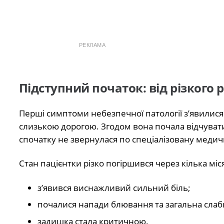
РЕКЛАМА
Підступний початок: від різкого 
Перші симптоми небезпечної патології з’явилися
слизькою дорогою. Згодом вона почала відчувати
спочатку не звернулася по спеціалізовану медич
Стан пацієнтки різко погіршився через кілька міс
з’явився виснажливий сильний біль;
почалися напади блювання та загальна слабк
задишка стала критичною.