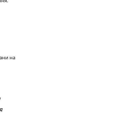
ння.
ани на
и
я