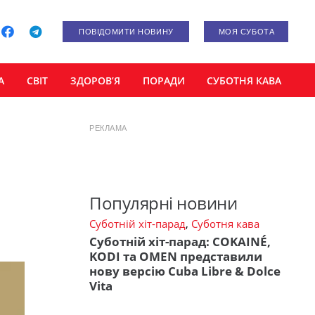
ПОВІДОМИТИ НОВИНУ
МОЯ СУБОТА
А
СВІТ
ЗДОРОВ’Я
ПОРАДИ
СУБОТНЯ КАВА
РЕКЛАМА
Популярні новини
Суботній хіт-парад
,
Суботня кава
Суботній хіт-парад: COKAINÉ,
KODI та OMEN представили
нову версію Cuba Libre & Dolce
Vita