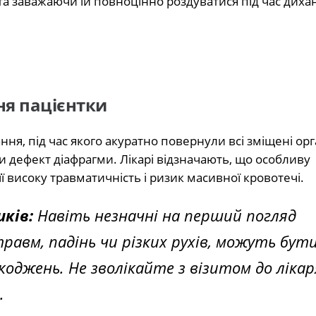
а заважаючи їй повноцінно роздуватися під час диха
ня пацієнтки
ня, під час якого акуратно повернули всі зміщені орг
и дефект діафрагми. Лікарі відзначають, що особливу
її високу травматичність і ризик масивної кровотечі.
ків:
Навіть незначні на перший погляд
равм, падінь чи різких рухів, можуть бут
оджень. Не зволікайте з візитом до лікар
.