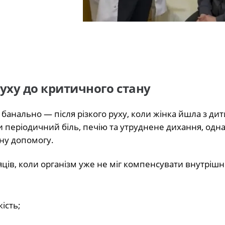
руху до критичного стану
 банально — після різкого руху, коли жінка йшла з ди
 періодичний біль, печію та утруднене дихання, одн
ну допомогу.
яців, коли організм уже не міг компенсувати внутрішн
ість;