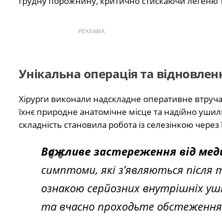
грудну порожнину, критично стискаючи легеню т
РЕКЛАМА
Унікальна операція та відновлен
Хірурги виконали надскладне оперативне втручан
їхнє природне анатомічне місце та надійно ушил
складність становила робота із селезінкою через 
Важливе застереження від меди
симптоми, які з’являються після т
ознакою серйозних внутрішніх ушк
та вчасно проходьте обстеження