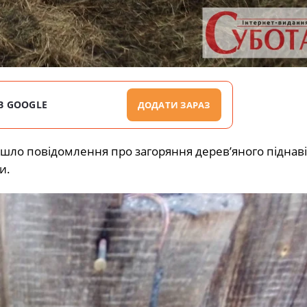
В GOOGLE
ДОДАТИ ЗАРАЗ
йшло повідомлення про загоряння дерев’яного піднаві
и.