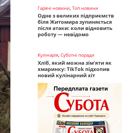
Гарячі новини
,
Топ новини
Одне з великих підприємств
біля Житомира зупиняється
після атаки: коли відновить
роботу — невідомо
Кулінарія
,
Суботні поради
Хліб, який можна зім’яти як
хмаринку: TikTok підхопив
новий кулінарний хіт