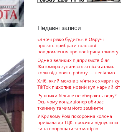
Недавні записи
«Вночі різко будить»: в Овручі
просять прибрати голосові
повідомлення про повітряну тривогу
Одне з великих підприємств біля
Житомира зупиняється після атаки:
коли відновить роботу — невідомо
Хліб, який можна зім’яти як хмаринку:
TikTok підхопив новий кулінарний хіт
Рушники більше не вбирають воду?
Ось чому кондиціонер вбиває
тканину та чим його замінити
У Кривому Розі похоронна колона
приїхала до ТЦК: просили відпустити
сина попрощатися з матір’ю