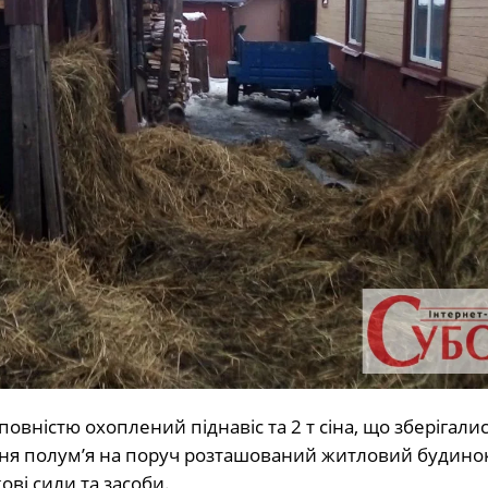
повністю охоплений піднавіс та 2 т сіна, що зберігалис
ння полум’я на поруч розташований житловий будинок
ві сили та засоби.