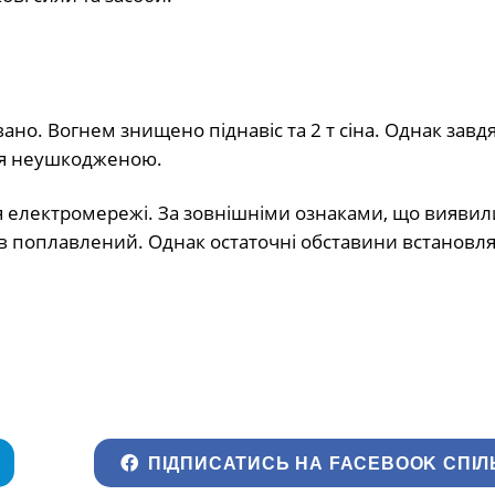
вано. Вогнем знищено піднавіс та 2 т сіна. Однак завд
ся неушкодженою.
електромережі. За зовнішніми ознаками, що виявили
був поплавлений. Однак остаточні обставини встановл
ПІДПИСАТИСЬ НА FACEBOOK СПІЛ