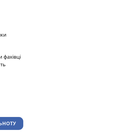
яки
 фахівці
ять
ЬНОТУ