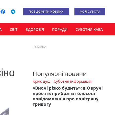
ПОВІДОМИТИ НОВИНУ
МОЯ СУБОТА
А
СВІТ
ЗДОРОВ’Я
ПОРАДИ
СУБОТНЯ КАВА
РЕКЛАМА
сіно
Популярні новини
Крик душі
,
Суботня інформація
«Вночі різко будить»: в Овручі
просять прибрати голосові
повідомлення про повітряну
тривогу