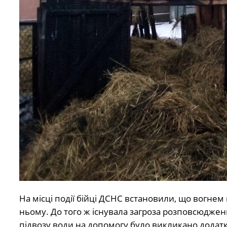
На місці події бійці ДСНС встановили, що вогнем 
ньому. До того ж існувала загроза розповсюдже
підвозу води на допомогу було викликано додатко