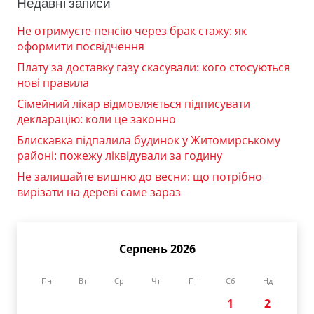
Недавні записи
Не отримуєте пенсію через брак стажу: як
оформити посвідчення
Плату за доставку газу скасували: кого стосуються
нові правила
Сімейний лікар відмовляється підписувати
декларацію: коли це законно
Блискавка підпалила будинок у Житомирському
районі: пожежу ліквідували за годину
Не залишайте вишню до весни: що потрібно
вирізати на дереві саме зараз
Серпень 2026
Пн
Вт
Ср
Чт
Пт
Сб
Нд
1
2