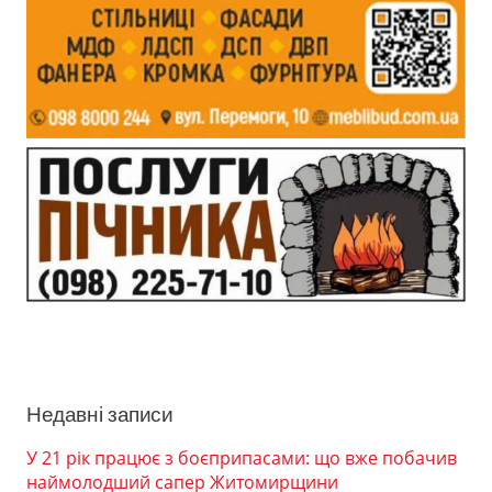
Недавні записи
У 21 рік працює з боєприпасами: що вже побачив
наймолодший сапер Житомирщини