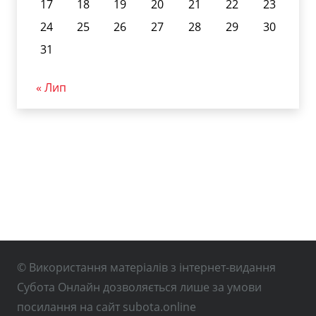
17
18
19
20
21
22
23
24
25
26
27
28
29
30
31
« Лип
© Використання матеріалів з інтернет-видання
Субота Онлайн дозволяється лише за умови
посилання на сайт subota.online