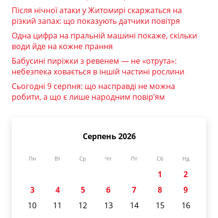
Після нічної атаки у Житомирі скаржаться на
різкий запах: що показують датчики повітря
Одна цифра на пральній машині покаже, скільки
води йде на кожне прання
Бабусині пиріжки з ревенем — не «отрута»:
небезпека ховається в іншій частині рослини
Сьогодні 9 серпня: що насправді не можна
робити, а що є лише народним повір’ям
Серпень 2026
Пн
Вт
Ср
Чт
Пт
Сб
Нд
1
2
3
4
5
6
7
8
9
10
11
12
13
14
15
16