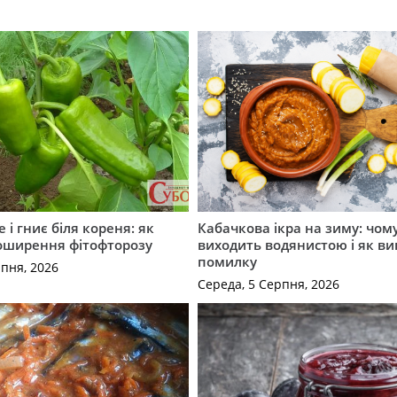
 і гниє біля кореня: як
Кабачкова ікра на зиму: чом
оширення фітофторозу
виходить водянистою і як в
помилку
рпня, 2026
Середа, 5 Серпня, 2026