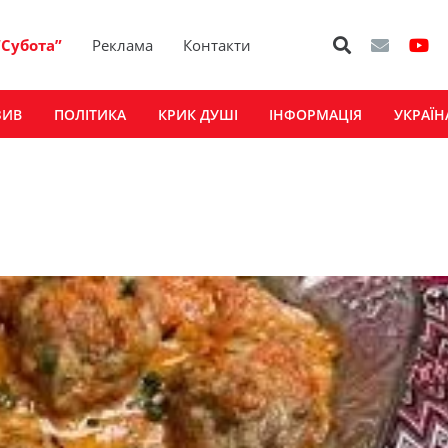
“Субота”
Реклама
Контакти
ЗИВ
ПОЛІТИКА
КРИК ДУШІ
ІНФОРМАЦІЯ
УКРАЇН