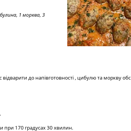
ибулина, 1 морква, 3
с відварити до напівготовності , цибулю та моркву об
.
ти при 170 градусах 30 хвилин.