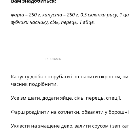
Вам знадобиться:
фарш – 250 г, капуста – 250 г, 0,5 склянки рису, 1 ц
зубчики часнику, сіль, перець, 1 яйце.
РЕКЛАМА
Капусту дрібно порубати і ошпарити окропом, ри
часник подрібнити.
Усе змішати, додати яйце, сіль, перець, спеції.
Фарш розділити на котлетки, обваляти у борошні
Укласти на змащене деко, залити соусом і запіка