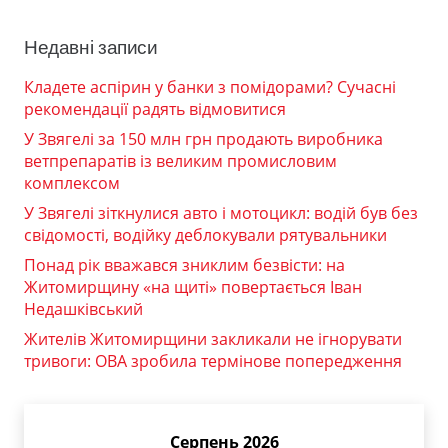
Недавні записи
Кладете аспірин у банки з помідорами? Сучасні
рекомендації радять відмовитися
У Звягелі за 150 млн грн продають виробника
ветпрепаратів із великим промисловим
комплексом
У Звягелі зіткнулися авто і мотоцикл: водій був без
свідомості, водійку деблокували рятувальники
Понад рік вважався зниклим безвісти: на
Житомирщину «на щиті» повертається Іван
Недашківський
Жителів Житомирщини закликали не ігнорувати
тривоги: ОВА зробила термінове попередження
Серпень 2026