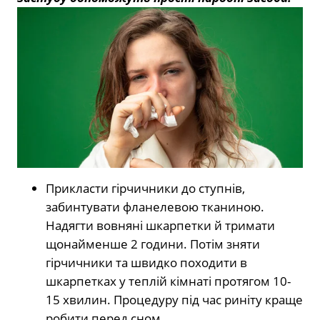
Прикласти гірчичники до ступнів,
забинтувати фланелевою тканиною.
Надягти вовняні шкарпетки й тримати
щонайменше 2 години. Потім зняти
гірчичники та швидко походити в
шкарпетках у теплій кімнаті протягом 10-
15 хвилин. Процедуру під час риніту краще
робити перед сном.