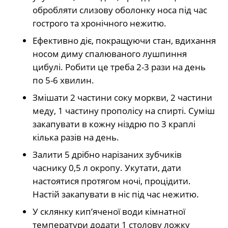
обробляти слизову оболонку носа під час
гострого та хронічного нежитю.
Ефективно діє, покращуючи стан, вдихання
носом диму спалюваного лушпиння
цибулі. Робити це треба 2-3 рази на день
по 5-6 хвилин.
Змішати 2 частини соку моркви, 2 частини
меду, 1 частину прополісу на спирті. Суміш
закапувати в кожну ніздрю по 3 краплі
кілька разів на день.
Залити 5 дрібно нарізаних зубчиків
часнику 0,5 л окропу. Укутати, дати
настоятися протягом ночі, процідити.
Настій закапувати в ніс під час нежитю.
У склянку кип’яченої води кімнатної
температури додати 1 столову ложку