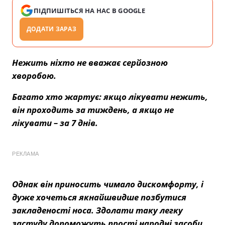
ПІДПИШІТЬСЯ НА НАС В GOOGLE
ДОДАТИ ЗАРАЗ
Нежить ніхто не вважає серйозною
хворобою.
Багато хто жартує: якщо лікувати нежить,
він проходить за тиждень, а якщо не
лікувати – за 7 днів.
РЕКЛАМА
Однак він приносить чимало дискомфорту, і
дуже хочеться якнайшвидше позбутися
закладеності носа. Здолати таку легку
застуду допоможуть прості народні засоби.