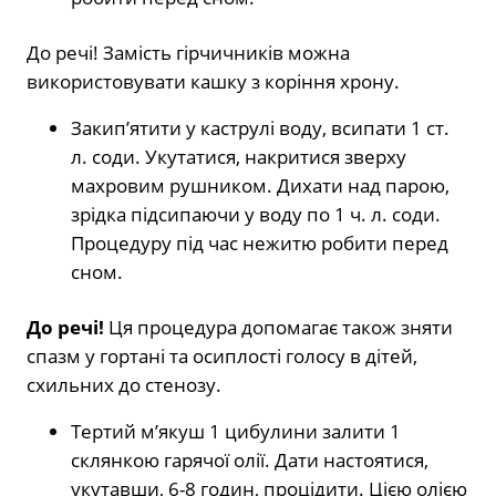
До речі! Замість гірчичників можна
використовувати кашку з коріння хрону.
Закип’ятити у каструлі воду, всипати 1 ст.
л. соди. Укутатися, накритися зверху
махровим рушником. Дихати над парою,
зрідка підсипаючи у воду по 1 ч. л. соди.
Процедуру під час нежитю робити перед
сном.
До речі!
Ця процедура допомагає також зняти
спазм у гортані та осиплості голосу в дітей,
схильних до стенозу.
Тертий м’якуш 1 цибулини залити 1
склянкою гарячої олії. Дати настоятися,
укутавши, 6-8 годин, процідити. Цією олією