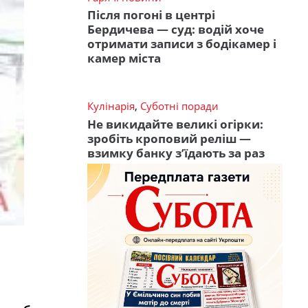
Після погоні в центрі
Бердичева — суд: водій хоче
отримати записи з бодікамер і
камер міста
Кулінарія
,
Суботні поради
Не викидайте великі огірки:
зробіть кроповий реліш —
взимку банку з’їдають за раз