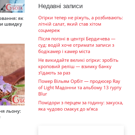
Недавні записи
Огірки тепер не ріжуть, а розбивають:
ювання: як
літній салат, який став хітом
ти швидку
соцмереж
Після погоні в центрі Бердичева —
суд: водій хоче отримати записи з
бодікамер і камер міста
Не викидайте великі огірки: зробіть
кроповий реліш — взимку банку
з’їдають за раз
Помер Вільям Орбіт — продюсер Ray
of Light Мадонни та альбому 13 гурту
Blur
Помідори з перцем за годину: закуска,
яка чудово смакує до м’яса
ня льону:
е