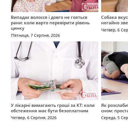
Випадає волосся і довго не гояться
Собака вкус
рани: коли варто перевірити рівень
негайно зв
цинку
Четвер, 6 Се
П’ятниця, 7 Серпня, 2026
У лікарні вимагають гроші за КТ: коли
Як розслаби
обстеження має бути безоплатним
сном: прост
Четвер, 6 Серпня, 2026
Середа, 5 Се