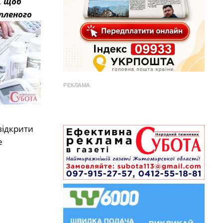
, щоб
пленого
РЕКЛАМА
відкрити
е