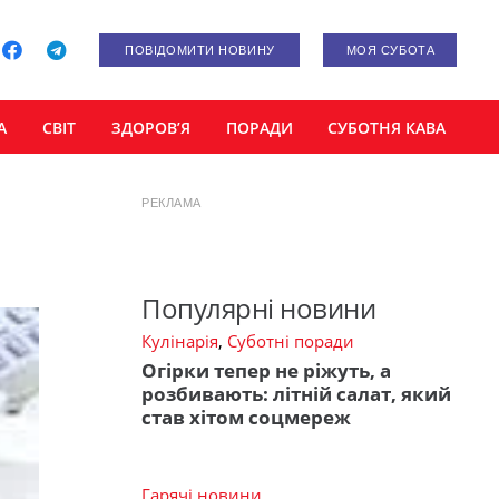
ПОВІДОМИТИ НОВИНУ
МОЯ СУБОТА
А
СВІТ
ЗДОРОВ’Я
ПОРАДИ
СУБОТНЯ КАВА
РЕКЛАМА
Популярні новини
Кулінарія
,
Суботні поради
Огірки тепер не ріжуть, а
розбивають: літній салат, який
став хітом соцмереж
Гарячі новини