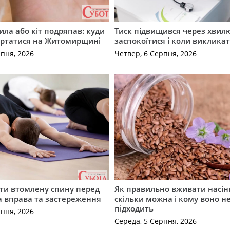
ила або кіт подряпав: куди
Тиск підвищився через хвил
ертатися на Житомирщині
заспокоїтися і коли виклика
рпня, 2026
Четвер, 6 Серпня, 2026
ти втомлену спину перед
Як правильно вживати насін
а вправа та застереження
скільки можна і кому воно н
підходить
рпня, 2026
Середа, 5 Серпня, 2026