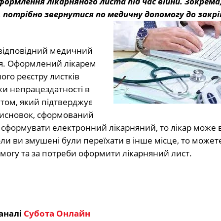
формлення лікарняного листа під час війни. Зокрема
 потрібно звернутися по медичну допомогу до закрі
є відповідний медичний
’я. Оформлений лікарем
го реєстру листків
ки непрацездатності в
том, який підтверджує
висновок, сформований
 сформувати електронний лікарняний, то лікар може 
оли ви змушені були переїхати в інше місце, то может
омогу та за потреби оформити лікарняний лист.
аналі
Субота Онлайн