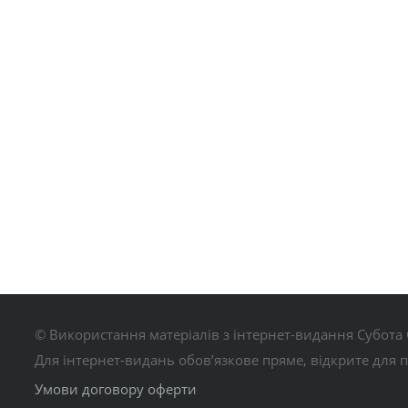
© Використання матеріалів з інтернет-видання Субота 
Для інтернет-видань обов’язкове пряме, відкрите для 
Умови договору оферти