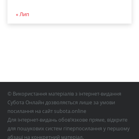
« Лип
© Використання матеріалів з інтернет-видання
Субота Онлайн дозволяється лише за умови
посилання на сайт subota.online
Для інтернет-видань обов’язкове пряме, відкрите
для пошукових систем гіперпосилання у першому
абзаці на конкретний матеріал.