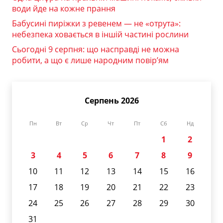
води йде на кожне прання
Бабусині пиріжки з ревенем — не «отрута»:
небезпека ховається в іншій частині рослини
Сьогодні 9 серпня: що насправді не можна
робити, а що є лише народним повір’ям
Серпень 2026
Пн
Вт
Ср
Чт
Пт
Сб
Нд
1
2
3
4
5
6
7
8
9
10
11
12
13
14
15
16
17
18
19
20
21
22
23
24
25
26
27
28
29
30
31