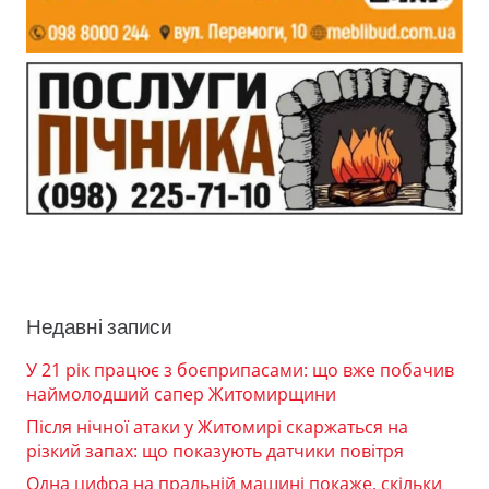
Недавні записи
У 21 рік працює з боєприпасами: що вже побачив
наймолодший сапер Житомирщини
Після нічної атаки у Житомирі скаржаться на
різкий запах: що показують датчики повітря
Одна цифра на пральній машині покаже, скільки