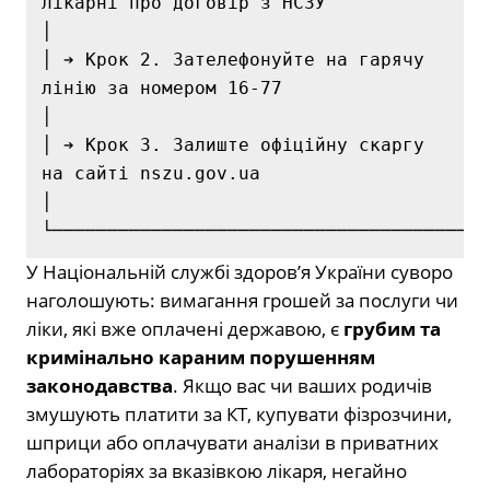
лікарні про договір з НСЗУ            
│

│ ➔ Крок 2. Зателефонуйте на гарячу 
лінію за номером 16-77               
│

│ ➔ Крок 3. Залиште офіційну скаргу 
на сайті nszu.gov.ua                 
│

У Національній службі здоров’я України суворо
наголошують: вимагання грошей за послуги чи
ліки, які вже оплачені державою, є
грубим та
кримінально караним порушенням
законодавства
. Якщо вас чи ваших родичів
змушують платити за КТ, купувати фізрозчини,
шприци або оплачувати аналізи в приватних
лабораторіях за вказівкою лікаря, негайно