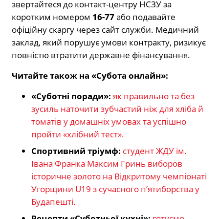
звертайтеся до контакт-центру НСЗУ за
коротким номером
16-77
або подавайте
офіційну скаргу через сайт служби. Медичний
заклад, який порушує умови контракту, ризикує
повністю втратити державне фінансування.
Читайте також на «Субота онлайн»:
«Суботні поради»:
як правильно та без
зусиль наточити зубчастий ніж для хліба й
томатів у домашніх умовах та успішно
пройти «хлібний тест».
Спортивний тріумф:
студент ЖДУ ім.
Івана Франка Максим Гринь виборов
історичне золото на Відкритому чемпіонаті
Угорщини U19 з сучасного п’ятиборства у
Будапешті.
Рецепти «Суботньої кухні»:
готуємо