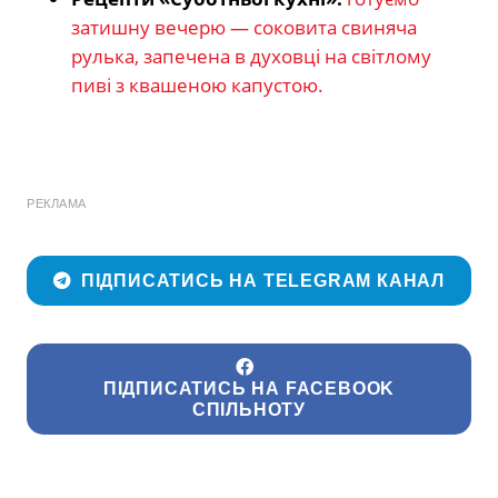
затишну вечерю — соковита свиняча
рулька, запечена в духовці на світлому
пиві з квашеною капустою.
РЕКЛАМА
ПІДПИСАТИСЬ НА TELEGRAM КАНАЛ
ПІДПИСАТИСЬ НА FACEBOOK
СПІЛЬНОТУ