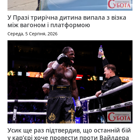
У Празі трирічна дитина випала з візка
між вагоном і платформою
Середа, 5 Серпня, 2026
Усик ще раз підтвердив, що останній бій
у кар’єрі хоче провести проти Вайлдера