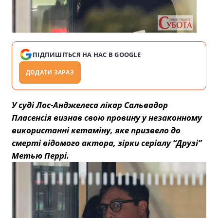
ПІДПИШІТЬСЯ НА НАС В GOOGLE
ДОДАТИ ЗАРАЗ
У суді Лос-Анджелеса лікар Сальвадор
Пласенсія визнав свою провину у незаконному
використанні кетаміну, яке призвело до
смерті відомого актора, зірки серіалу “Друзі”
Метью Перрі.