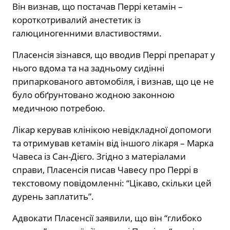
Він визнав, що постачав Перрі кетамін –
короткотривалий анестетик із
галюциногенними властивостями.
Пласенсія зізнався, що вводив Перрі препарат у
нього вдома та на задньому сидінні
припаркованого автомобіля, і визнав, що це не
було обґрунтовано жодною законною
медичною потребою.
Лікар керував клінікою невідкладної допомоги
та отримував кетамін від іншого лікаря – Марка
Чавеса із Сан-Дієго. Згідно з матеріалами
справи, Пласенсія писав Чавесу про Перрі в
текстовому повідомленні: “Цікаво, скільки цей
дурень заплатить”.
Адвокати Пласенсії заявили, що він “глибоко