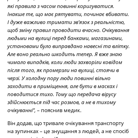
які правила з часом повинні коригуватися.
Інакше те, що має рятувати, починає вбивати.
І дуже важливо тримати зв’язок з реальністю,
щоб зміну правил проводити вчасно. Очікування
людьми на вулиці перед банками, магазинами,
установами було виправдано навесні та влітку.
Але воно реально шкодить тепер. Я вже знаю
чимало випадків, коли люди захворіли ковідом
після того, як промерзли на вулиці, стоячи в
черзі. У холодну пору люди повинні вільно
заходити в приміщення, але бути в масках і
поводитися тихо. Тому що передача вірусу
здійснюється під час розмов, а не в тихому
очікуванні”,
– пояснив медик.
Він додав, що тривале очікування транспорту
на зупинках – це знущання з людей, а не спосіб