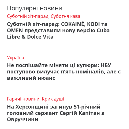
Популярні новини
Суботній хіт-парад
,
Суботня кава
Суботній хіт-парад: COKAINÉ, KODI та
OMEN представили нову версію Cuba
Libre & Dolce Vita
Україна
Не поспішайте міняти ці купюри: НБУ
поступово вилучає п’ять номіналів, але є
важливий нюанс
Гарячі новини
,
Крик душі
На Херсонщині загинув 51-річний
головний сержант Сергій Капітан з
Овруччини