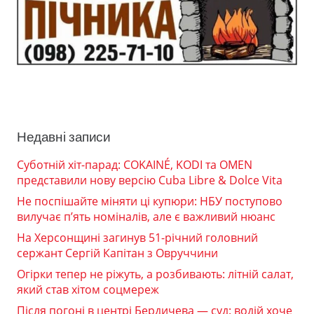
Недавні записи
Суботній хіт-парад: COKAINÉ, KODI та OMEN
представили нову версію Cuba Libre & Dolce Vita
Не поспішайте міняти ці купюри: НБУ поступово
вилучає п’ять номіналів, але є важливий нюанс
На Херсонщині загинув 51-річний головний
сержант Сергій Капітан з Овруччини
Огірки тепер не ріжуть, а розбивають: літній салат,
який став хітом соцмереж
Після погоні в центрі Бердичева — суд: водій хоче