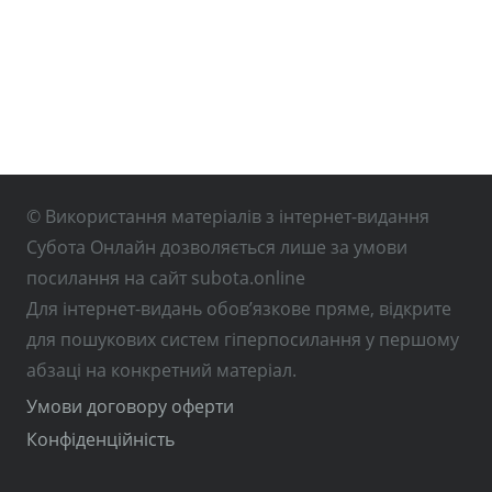
© Використання матеріалів з інтернет-видання
Субота Онлайн дозволяється лише за умови
посилання на сайт subota.online
Для інтернет-видань обов’язкове пряме, відкрите
для пошукових систем гіперпосилання у першому
абзаці на конкретний матеріал.
Умови договору оферти
Конфіденційність