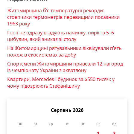
Житомирщина б’є температурні рекорди:
стовпчики термометрів перевищили показники
1963 року
Гості не одразу вгадують начинку: пиріг із 5–6
цибулин, який зникає зі столу
На Житомирщині рятувальники ліквідували п’ять
пожеж в екосистемах за добу
Спортсмени Житомирщини привезли 12 нагород
із чемпіонату України з акватлону
Квартири, Mercedes і будинок за $550 тисяч: у
чому підозрюють Стефанішину
Серпень 2026
Пн
Вт
Ср
Чт
Пт
Сб
Нд
1
2