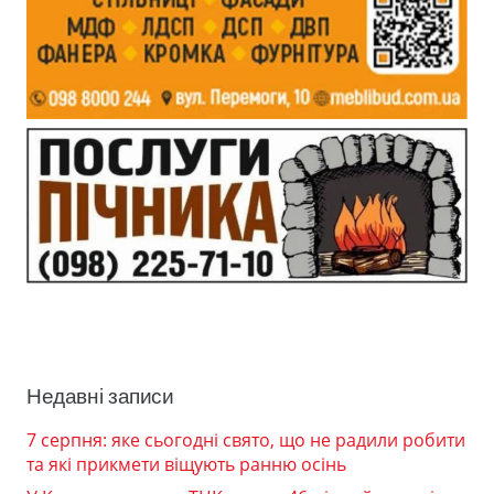
Недавні записи
7 серпня: яке сьогодні свято, що не радили робити
та які прикмети віщують ранню осінь