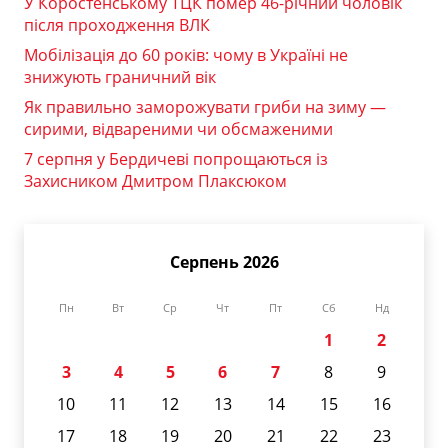
У Коростенському ТЦК помер 46-річний чоловік
після проходження ВЛК
Мобілізація до 60 років: чому в Україні не
знижують граничний вік
Як правильно заморожувати гриби на зиму —
сирими, відвареними чи обсмаженими
7 серпня у Бердичеві попрощаються із
Захисником Дмитром Плаксюком
Серпень 2026
Пн
Вт
Ср
Чт
Пт
Сб
Нд
1
2
3
4
5
6
7
8
9
10
11
12
13
14
15
16
17
18
19
20
21
22
23