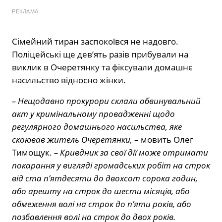
РЕКЛАМА
Сімейний тиран заспокоївся не надовго.
Поліцейські ще дев’ять разів прибували на
виклик в Очеретянку та фіксували домашнє
насильство відносно жінки.
– Нещодавно прокурори склали обвинувальний
акт у кримінальному провадженні щодо
регулярного домашнього насильства, яке
скоював житель Очеретянки,
– мовить Олег
Тимощук.
– Кривдник за свої дії може отримати
покарання у вигляді громадських робіт на строк
від ста п’ятдесяти до двохсот сорока годин,
або арешту на строк до шести місяців, або
обмеження волі на строк до п’яти років, або
позбавлення волі на строк до двох років.