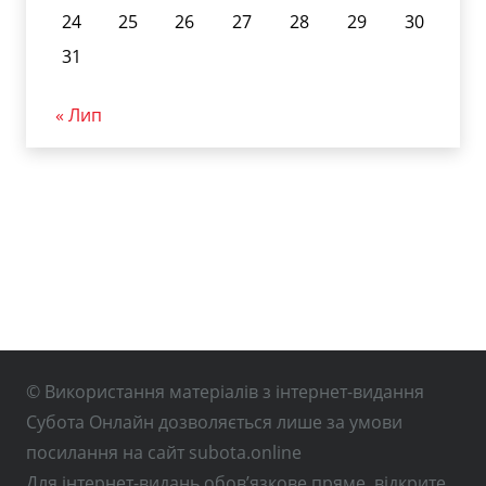
24
25
26
27
28
29
30
31
« Лип
© Використання матеріалів з інтернет-видання
Субота Онлайн дозволяється лише за умови
посилання на сайт subota.online
Для інтернет-видань обов’язкове пряме, відкрите