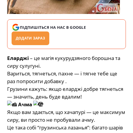
ПІДПИШІТЬСЯ НА НАС В GOOGLE
ДОДАТИ ЗАРАЗ
Еларджі
– це магія кукурудзяного борошна та
сиру сулугуні.
Вариться, тягнеться, пахне — і тягне тебе ще
раз попросити добавку .
Грузини кажуть: якщо еларджі добре тягнеться
— значить, день буде вдалим!
Ачма
Якщо вам здається, що хачапурі — це максимум
сиру, ви просто не пробували ачму.
Це така собі “грузинська лазанья”: багато шарів