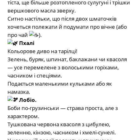
тіста, ще більше розтопленого сулугуні і трішки
вершкового масла зверху.
Ситно настільки, що після двох шматочків
хочеться полежати й подумати про вічне (або
про чай
).
Пхалі
Кольорове диво на тарілці!
Зелень, буряк, шпинат, баклажани чи квасоля
— усе перемелене з волоськими горіхами,
часником і спеціями.
Подається маленькими кульками або як
намазка.
Лобіо.
Боби по-грузинськи — страва проста, але з
характером.
Тушкована червона квасоля з цибулею,
зеленню, кінзою, часником і хмелі-сунелі.