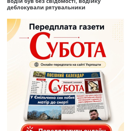
водій був без свідомості, водійку
деблокували рятувальники