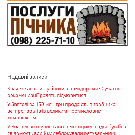
Недавні записи
Кладете аспірин у банки з помідорами? Сучасні
рекомендації радять відмовитися
У Звягелі за 150 млн грн продають виробника
ветпрепаратів із великим промисловим
комплексом
У Звягелі зіткнулися авто і мотоцикл: водій був без
свідомості, водійку деблокували рятувальники