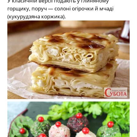
У класичній версії подають у глиняному
горщику, поруч — солоні огірочки й мчаді
(кукурудзяна коржика).