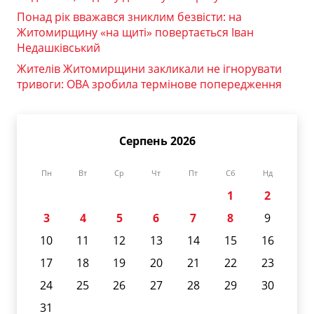
Понад рік вважався зниклим безвісти: на
Житомирщину «на щиті» повертається Іван
Недашківський
Жителів Житомирщини закликали не ігнорувати
тривоги: ОВА зробила термінове попередження
Серпень 2026
Пн
Вт
Ср
Чт
Пт
Сб
Нд
1
2
3
4
5
6
7
8
9
10
11
12
13
14
15
16
17
18
19
20
21
22
23
24
25
26
27
28
29
30
31