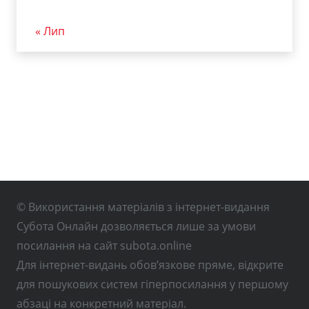
« Лип
© Використання матеріалів з інтернет-видання
Субота Онлайн дозволяється лише за умови
посилання на сайт subota.online
Для інтернет-видань обов’язкове пряме, відкрите
для пошукових систем гіперпосилання у першому
абзаці на конкретний матеріал.