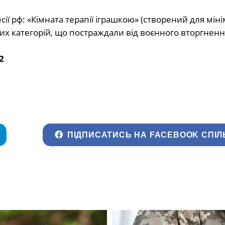
сії рф: «Кімната терапії іграшкою» (створений для мінім
вих категорій, що постраждали від воєнного вторгненн
2
ПІДПИСАТИСЬ НА FACEBOOK СПІЛ