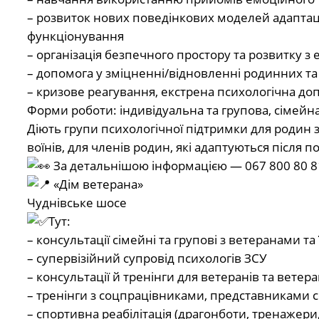
– розвиток нових поведінкових моделей адаптаці
функціонування
– організація безпечного простору та розвитку 
– допомога у зміцненні/відновленні родинних та 
– кризове реагування, екстрена психологічна до
Форми роботи: індивідуальна та групова, сімейна
Діють групи психологічної підтримки для родин з
воїнів, для членів родин, які адаптуються після 
За детальнішою інформацією — 067 800 80 81 
«Дім ветерана»
Чуднівське шосе
Тут:
– консультації сімейні та групові з ветеранами т
– супервізійний супровід психологів ЗСУ
– консультації й тренінги для ветеранів та ветер
– тренінги з соцпрацівниками, представниками 
– спортивна реабілітація (драгонботи, тренажери,