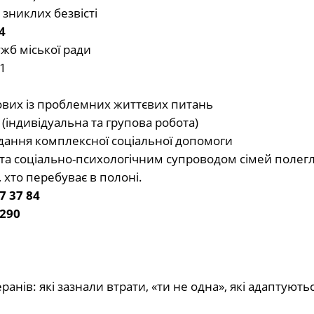
 зниклих безвісті
4
жб міської ради
1
ових із проблемних життєвих питань
(індивідуальна та групова робота)
адання комплексної соціальної допомоги
а соціально-психологічним супроводом сімей полег
, хто перебуває в полоні.
7 37 84
290
анів: які зазнали втрати, «ти не одна», які адаптуютьс