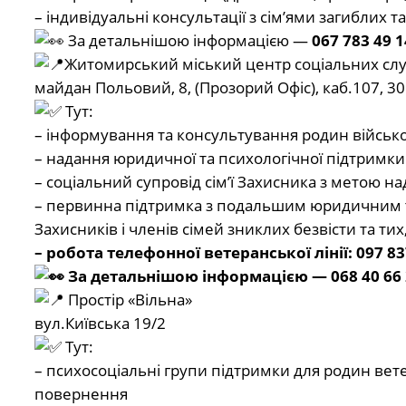
– індивідуальні консультації з сімʼями загиблих та
За детальнішою інформацією —
067 783 49 1
Житомирський міський центр соціальних слу
майдан Польовий, 8, (Прозорий Офіс), каб.107, 30
Тут:
– інформування та консультування родин військ
– надання юридичної та психологічної підтримки 
– соціальний супровід сімʼї Захисника з метою н
– первинна підтримка з подальшим юридичним т
Захисників і членів сімей зниклих безвісти та тих
– робота телефонної ветеранської лінії: 097 83
За детальнішою інформацією — 068 40 66 
Простір «Вільна»
вул.Київська 19/2
Тут:
– психосоціальні групи підтримки для родин ветер
повернення