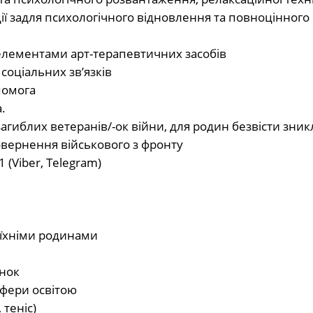
ї задля психологічного відновлення та повноцінного
з елементами арт-терапевтичних засобів
соціальних зв’язків
помога
.
агиблих ветеранів/-ок війни, для родин безвісти зник
повернення військового з фронту
(Viber, Telegram)
а їхніми родинами
анок
сфери освітою
 теніс)