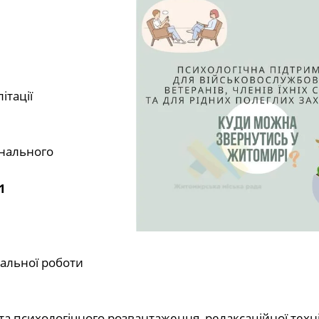
ітації
онального
1
іальної роботи
а психологічного розвантаження, релаксаційної техн