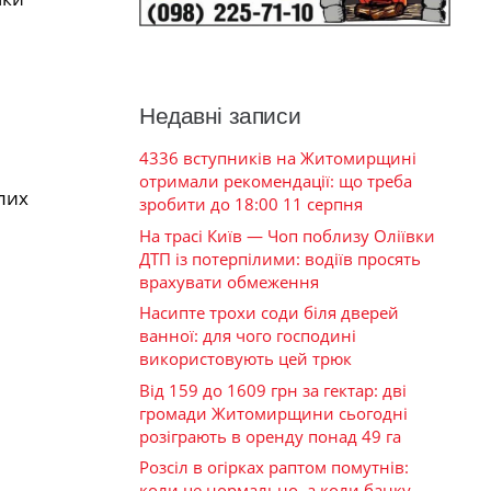
Недавні записи
4336 вступників на Житомирщині
отримали рекомендації: що треба
лих
зробити до 18:00 11 серпня
На трасі Київ — Чоп поблизу Оліївки
ДТП із потерпілими: водіїв просять
врахувати обмеження
Насипте трохи соди біля дверей
ванної: для чого господині
використовують цей трюк
Від 159 до 1609 грн за гектар: дві
громади Житомирщини сьогодні
розіграють в оренду понад 49 га
Розсіл в огірках раптом помутнів:
коли це нормально, а коли банку