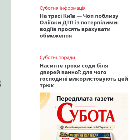
Суботня інформація
На трасі Київ — Чоп поблизу
Оліївки ДТП із потерпілими:
водіїв просять врахувати
обмеження
Суботні поради
Насипте трохи соди біля
дверей ванної: для чого
господині використовують цей
трюк