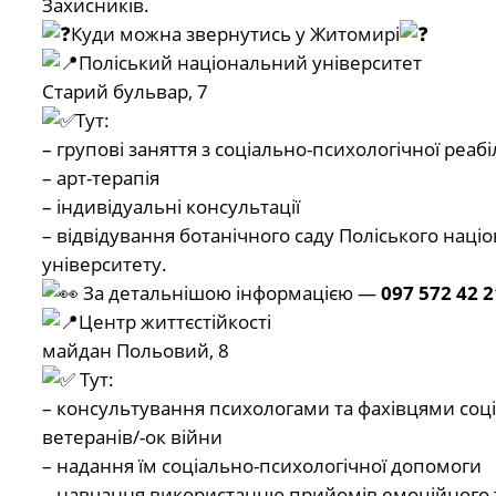
Захисників.
Куди можна звернутись у Житомирі
Поліський національний університет
Старий бульвар, 7
Тут:
– групові заняття з соціально-психологічної реабіл
– арт-терапія
– індивідуальні консультації
– відвідування ботанічного саду Поліського наці
університету.
За детальнішою інформацією —
097 572 42 2
Центр життєстійкості
майдан Польовий, 8
Тут:
– консультування психологами та фахівцями соц
ветеранів/-ок війни
– надання їм соціально-психологічної допомоги
– навчання використанню прийомів емоційного т