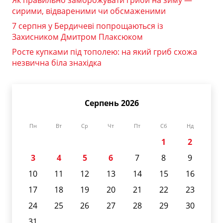
Як правильно заморожувати гриби на зиму —
сирими, відвареними чи обсмаженими
7 серпня у Бердичеві попрощаються із
Захисником Дмитром Плаксюком
Росте купками під тополею: на який гриб схожа
незвична біла знахідка
Серпень 2026
Пн
Вт
Ср
Чт
Пт
Сб
Нд
1
2
3
4
5
6
7
8
9
10
11
12
13
14
15
16
17
18
19
20
21
22
23
24
25
26
27
28
29
30
31