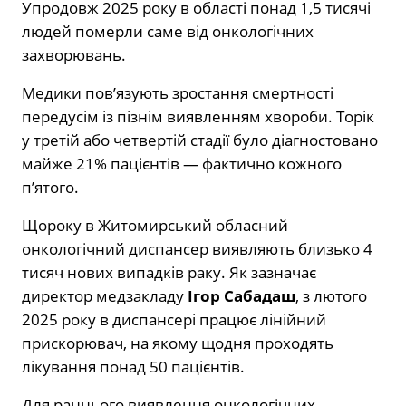
Упродовж 2025 року в області понад 1,5 тисячі
людей померли саме від онкологічних
захворювань.
Медики пов’язують зростання смертності
передусім із пізнім виявленням хвороби. Торік
у третій або четвертій стадії було діагностовано
майже 21% пацієнтів — фактично кожного
п’ятого.
Щороку в
Житомирський обласний
онкологічний диспансер
виявляють близько 4
тисяч нових випадків раку. Як зазначає
директор медзакладу
Ігор Сабадаш
, з лютого
2025 року в диспансері працює лінійний
прискорювач, на якому щодня проходять
лікування понад 50 пацієнтів.
Для раннього виявлення онкологічних