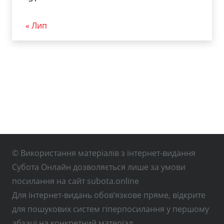
« Лип
© Використання матеріалів з інтернет-видання
Субота Онлайн дозволяється лише за умови
посилання на сайт subota.online
Для інтернет-видань обов’язкове пряме, відкрите
для пошукових систем гіперпосилання у першому
абзаці на конкретний матеріал.