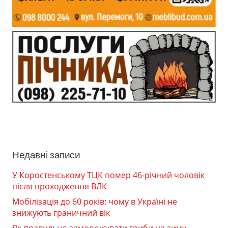
Недавні записи
У Коростенському ТЦК помер 46-річний чоловік
після проходження ВЛК
Мобілізація до 60 років: чому в Україні не
знижують граничний вік