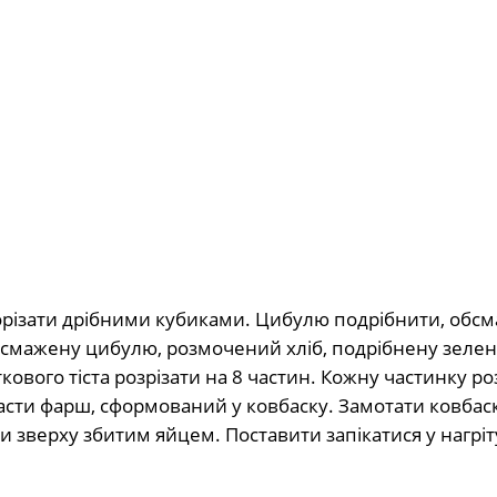
 порізати дрібними кубиками. Цибулю подрібнити, обс
 обсмажену цибулю, розмочений хліб, подрібнену зелен
ового тіста розрізати на 8 частин. Кожну частинку р
сти фарш, сформований у ковбаску. Замотати ковбаску
и зверху збитим яйцем. Поставити запікатися у нагріт