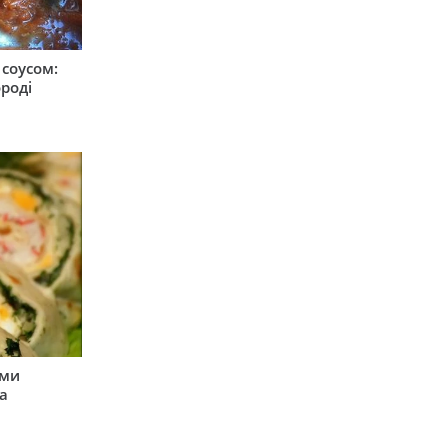
соусом:
ороді
ими
а