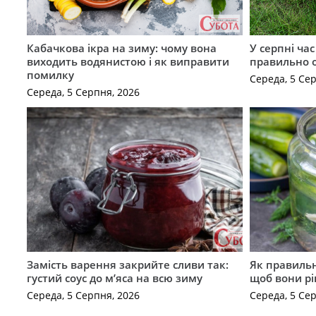
Кабачкова ікра на зиму: чому вона
У серпні ча
виходить водянистою і як виправити
правильно 
помилку
Середа, 5 Се
Середа, 5 Серпня, 2026
Замість варення закрийте сливи так:
Як правильн
густий соус до м’яса на всю зиму
щоб вони р
Середа, 5 Серпня, 2026
Середа, 5 Се