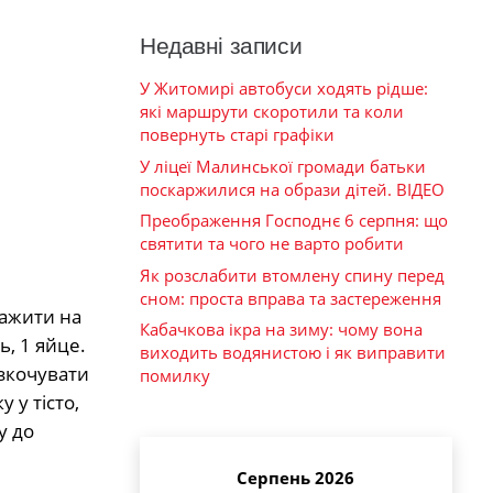
Недавні записи
У Житомирі автобуси ходять рідше:
які маршрути скоротили та коли
повернуть старі графіки
У ліцеї Малинської громади батьки
поскаржилися на образи дітей. ВІДЕО
Преображення Господнє 6 серпня: що
святити та чого не варто робити
Як розслабити втомлену спину перед
сном: проста вправа та застереження
мажити на
Кабачкова ікра на зиму: чому вона
ь, 1 яйце.
виходить водянистою і як виправити
озкочувати
помилку
 у тісто,
у до
Серпень 2026