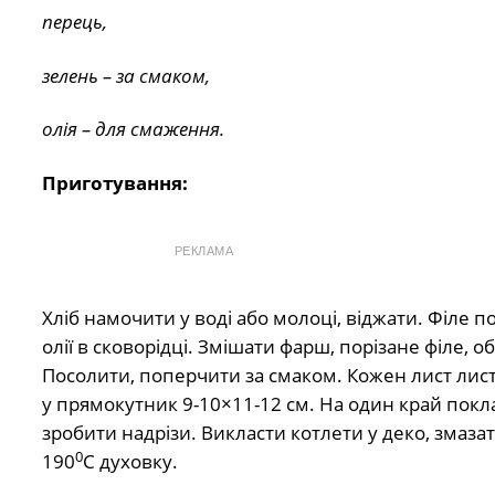
перець,
зелень – за смаком,
олія – для смаження.
Приготування:
РЕКЛАМА
Хліб намочити у воді або молоці, віджати. Філе
олії в сковорідці. Змішати фарш, порізане філе,
Посолити, поперчити за смаком. Кожен лист листк
у прямокутник 9-10×11-12 см. На один край покла
зробити надрізи. Викласти котлети у деко, змазат
0
190
С духовку.