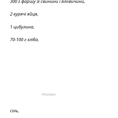
300 г фаршу зі свинини і яловичини,
2 курячі яйця,
1 цибулина,
70-100 г хліба,
РЕКЛАМА
сіль,