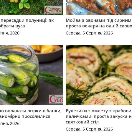
с пересадки полуниці: як
Мойва з овочами під сирним 
обрати вуса
проста вечеря на одній сков
рпня, 2026
Середа, 5 Серпня, 2026
о вкладати огірки в банки,
Рулетики з омлету з крабов
івномірно просолилися
паличками: проста закуска н
святковий стіл
рпня, 2026
Середа, 5 Серпня, 2026