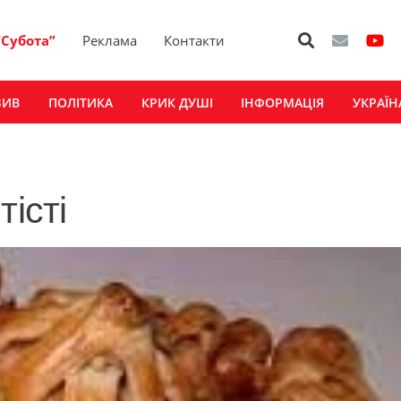
“Субота”
Реклама
Контакти
ЗИВ
ПОЛІТИКА
КРИК ДУШІ
ІНФОРМАЦІЯ
УКРАЇН
істі