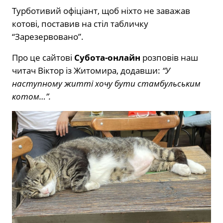
Турботивий офіціант, щоб ніхто не заважав
котові, поставив на стіл табличку
“Зарезервовано”.
Про це сайтові
Субота-онлайн
розповів наш
читач Віктор із Житомира, додавши:
“У
наступному житті хочу бути стамбульським
котом…”.