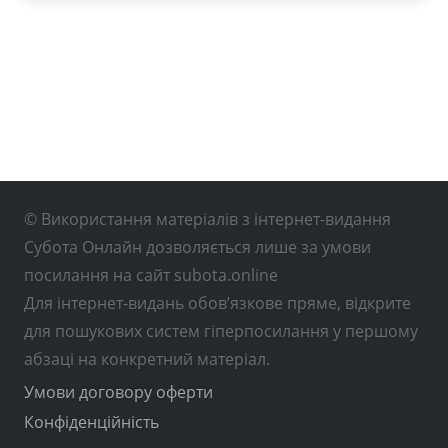
© Використання матеріалів з інтернет-видання
Субота Онлайн дозволяється лише за умови
посилання на сайт subota.online
Для інтернет-видань обов’язкове пряме, відкрите
для пошукових систем гіперпосилання у першому
абзаці на конкретний матеріал.
Умови договору оферти
Конфіденційність