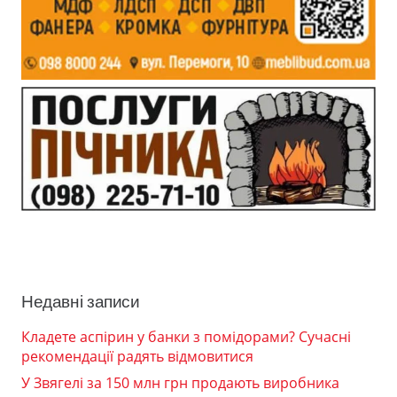
Недавні записи
Кладете аспірин у банки з помідорами? Сучасні
рекомендації радять відмовитися
У Звягелі за 150 млн грн продають виробника