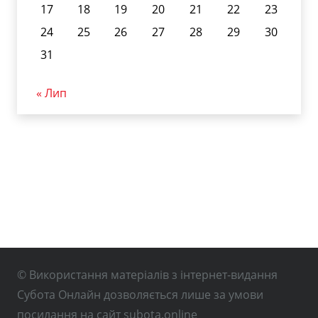
17
18
19
20
21
22
23
24
25
26
27
28
29
30
31
« Лип
© Використання матеріалів з інтернет-видання
Субота Онлайн дозволяється лише за умови
посилання на сайт subota.online