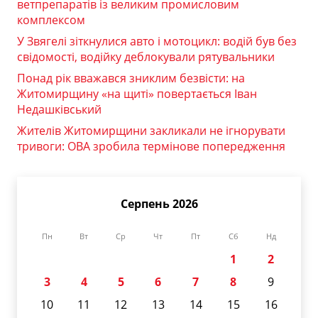
ветпрепаратів із великим промисловим
комплексом
У Звягелі зіткнулися авто і мотоцикл: водій був без
свідомості, водійку деблокували рятувальники
Понад рік вважався зниклим безвісти: на
Житомирщину «на щиті» повертається Іван
Недашківський
Жителів Житомирщини закликали не ігнорувати
тривоги: ОВА зробила термінове попередження
Серпень 2026
Пн
Вт
Ср
Чт
Пт
Сб
Нд
1
2
3
4
5
6
7
8
9
10
11
12
13
14
15
16