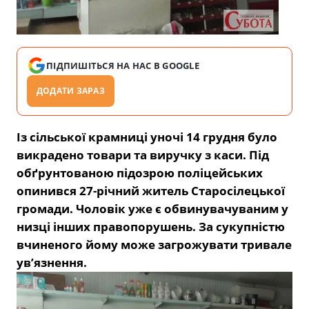
ПІДПИШІТЬСЯ НА НАС В GOOGLE
ДОДАТИ ЗАРАЗ
Із сільської крамниці уночі 14 грудня було
викрадено товари та виручку з каси. Під
обґрунтованою підозрою поліцейських
опинився 27-річний житель Старосілецької
громади. Чоловік уже є обвинувачуваним у
низці інших правопорушень. За сукупністю
вчиненого йому може загрожувати тривале
ув’язнення.