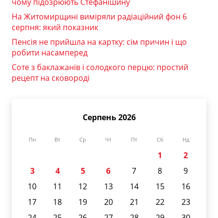
чому підозрюють Стефанішину
На Житомирщині виміряли радіаційний фон 6
серпня: який показник
Пенсія не прийшла на картку: сім причин і що
робити насамперед
Соте з баклажанів і солодкого перцю: простий
рецепт на сковороді
Серпень 2026
Пн
Вт
Ср
Чт
Пт
Сб
Нд
1
2
3
4
5
6
7
8
9
10
11
12
13
14
15
16
17
18
19
20
21
22
23
24
25
26
27
28
29
30