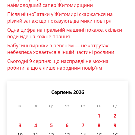
наймолодший сапер Житомирщини
Після нічної атаки у Житомирі скаржаться на
різкий запах: що показують датчики повітря
Одна цифра на пральній машині покаже, скільки
води йде на кожне прання
Бабусині пиріжки з ревенем — не «отрута»:
небезпека ховається в іншій частині рослини
Сьогодні 9 серпня: що насправді не можна
робити, а що є лише народним повір’ям
Серпень 2026
Пн
Вт
Ср
Чт
Пт
Сб
Нд
1
2
3
4
5
6
7
8
9