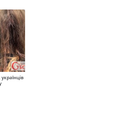
 українців
у