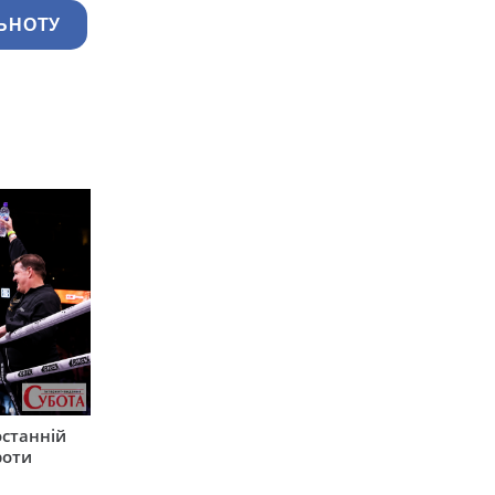
ЬНОТУ
останній
роти