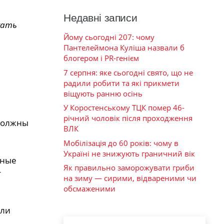
Недавні записи
жать
Йому сьогодні 207: чому
Пантелеймона Куліша назвали б
блогером і PR-генієм
7 серпня: яке сьогодні свято, що не
радили робити та які прикмети
віщують ранню осінь
У Коростенському ТЦК помер 46-
річний чоловік після проходження
 должны
ВЛК
Мобілізація до 60 років: чому в
Україні не знижують граничний вік
нные
Як правильно заморожувати гриби
т
на зиму — сирими, відвареними чи
обсмаженими
ели