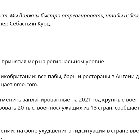
 рост. Мы должны быстро отреагировать, чтобы избе
лер Себастьян Курц.
 принятия мер на региональном уровне.
ликобритании: все пабы, бары и рестораны в Англии
бщает nme.com.
отменить запланированные на 2021 год крупные вое
твовать 20 тыс. военнослужащих из 13 стран, сообщае
ении: на фоне ухудшения эпидситуации в стране вв
е.