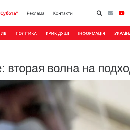
“Субота”
Реклама
Контакти
ЗИВ
ПОЛІТИКА
КРИК ДУШІ
ІНФОРМАЦІЯ
УКРАЇН
: вторая волна на подх