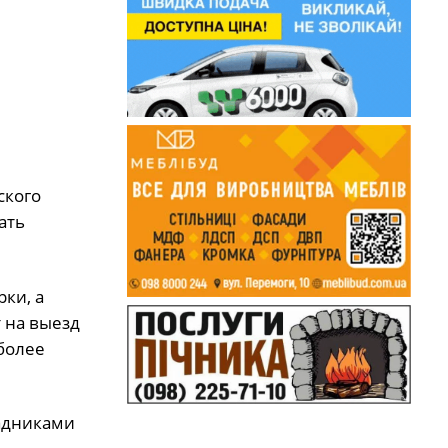
ского
ать
ки, а
 на выезд
 более
садниками