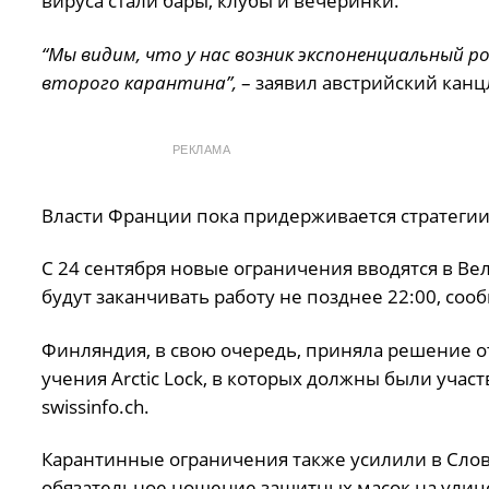
вируса стали бары, клубы и вечеринки.
“Мы видим, что у нас возник экспоненциальный
второго карантина”,
– заявил австрийский канц
РЕКЛАМА
Власти Франции пока придерживается стратегии
С 24 сентября новые ограничения вводятся в Ве
будут заканчивать работу не позднее 22:00, соо
Финляндия, в свою очередь, приняла решение 
учения Arctic Lock, в которых должны были учас
swissinfo.ch.
Карантинные ограничения также усилили в Слов
обязательное ношение защитных масок на улиц