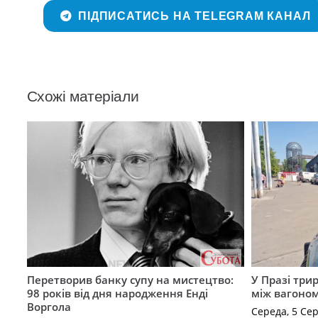
ПІДПИСАТИСЬ НА TELEGRAM КАНАЛ
Схожі матеріали
Перетворив банку супу на мистецтво:
У Празі три
98 років від дня народження Енді
між вагоно
Воргола
Середа, 5 Се