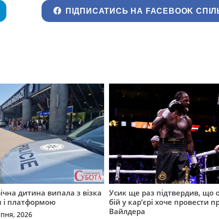
ПІДПИСАТИСЬ НА FACEBOOK СПІЛ
річна дитина випала з візка
Усик ще раз підтвердив, що 
м і платформою
бій у кар’єрі хоче провести п
Вайлдера
рпня, 2026