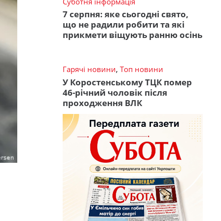
Суботня інформація
7 серпня: яке сьогодні свято,
що не радили робити та які
прикмети віщують ранню осінь
Гарячі новини
,
Топ новини
У Коростенському ТЦК помер
46-річний чоловік після
проходження ВЛК