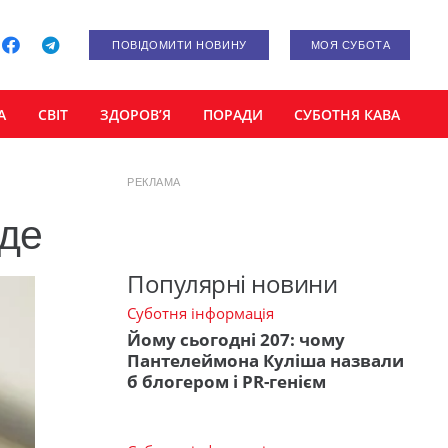
ПОВІДОМИТИ НОВИНУ
МОЯ СУБОТА
А
СВІТ
ЗДОРОВ’Я
ПОРАДИ
СУБОТНЯ КАВА
РЕКЛАМА
оде
Популярні новини
Суботня інформація
Йому сьогодні 207: чому
Пантелеймона Куліша назвали
б блогером і PR-генієм