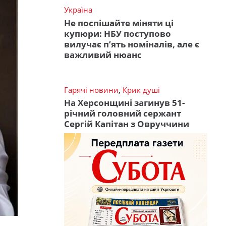
Україна
Не поспішайте міняти ці
купюри: НБУ поступово
вилучає п’ять номіналів, але є
важливий нюанс
Гарячі новини
,
Крик душі
На Херсонщині загинув 51-
річний головний сержант
Сергій Капітан з Овруччини