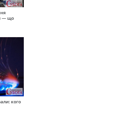
пня
и — що
вали: кого