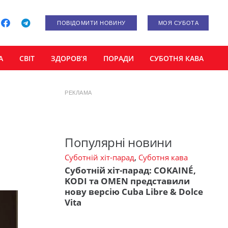
ПОВІДОМИТИ НОВИНУ
МОЯ СУБОТА
А
СВІТ
ЗДОРОВ’Я
ПОРАДИ
СУБОТНЯ КАВА
РЕКЛАМА
Популярні новини
Суботній хіт-парад
,
Суботня кава
Суботній хіт-парад: COKAINÉ,
KODI та OMEN представили
нову версію Cuba Libre & Dolce
Vita