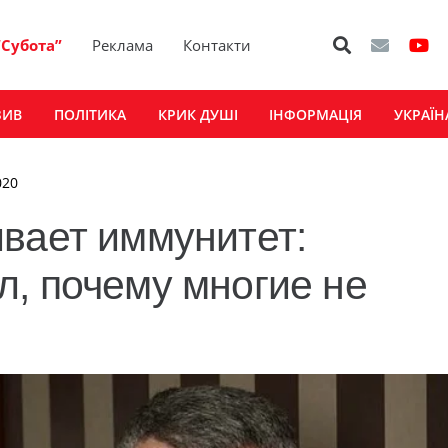
“Субота”
Реклама
Контакти
ЗИВ
ПОЛІТИКА
КРИК ДУШІ
ІНФОРМАЦІЯ
УКРАЇН
020
вает иммунитет:
, почему многие не