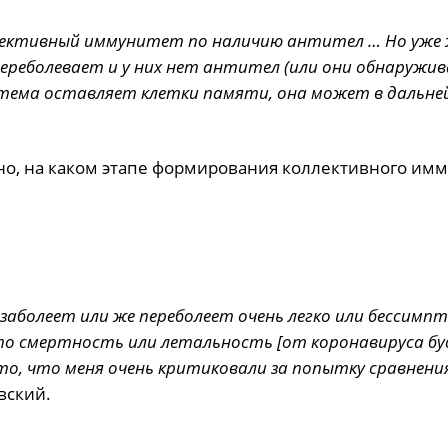
лективный иммунитет по наличию антител … Но уже
переболевает и у них нет антител (или они обнаружи
стема оставляет клетки памяти, она может в дальн
сно, на каком этапе формирования коллективного им
аболеет или же переболеет очень легко или бессимпт
то смертность или летальность [от коронавируса бу
то, что меня очень критиковали за попытку сравнени
вский.