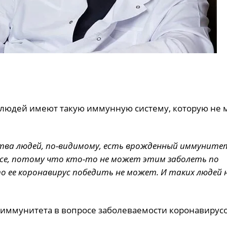
о людей имеют такую иммунную систему, которую не 
ства людей, по-видимому, есть врожденный иммуните
 все, потому что кто-то не может этим заболеть по
о ее коронавирус победить не может. И таких людей 
о иммунитета в вопросе заболеваемости коронавирус