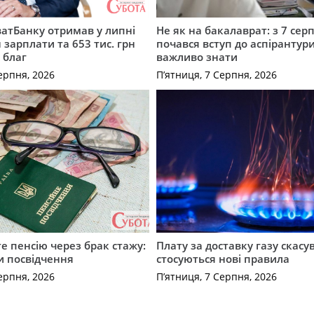
атБанку отримав у липні
Не як на бакалаврат: з 7 сер
 зарплати та 653 тис. грн
почався вступ до аспірантур
 благ
важливо знати
ерпня, 2026
П’ятниця, 7 Серпня, 2026
е пенсію через брак стажу:
Плату за доставку газу скасу
и посвідчення
стосуються нові правила
ерпня, 2026
П’ятниця, 7 Серпня, 2026