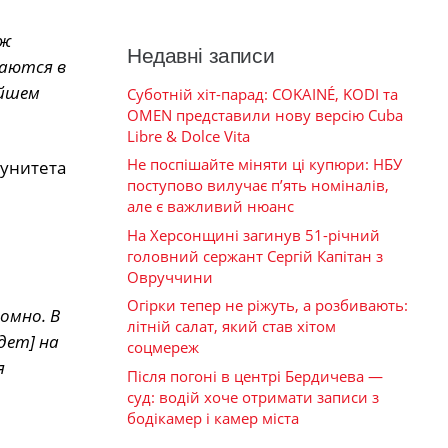
 ж
Недавні записи
ваются в
ейшем
Суботній хіт-парад: COKAINÉ, KODI та
OMEN представили нову версію Cuba
Libre & Dolce Vita
Не поспішайте міняти ці купюри: НБУ
мунитета
поступово вилучає п’ять номіналів,
але є важливий нюанс
На Херсонщині загинув 51-річний
головний сержант Сергій Капітан з
Овруччини
Огірки тепер не ріжуть, а розбивають:
омно. В
літній салат, який став хітом
дет] на
соцмереж
я
Після погоні в центрі Бердичева —
суд: водій хоче отримати записи з
бодікамер і камер міста