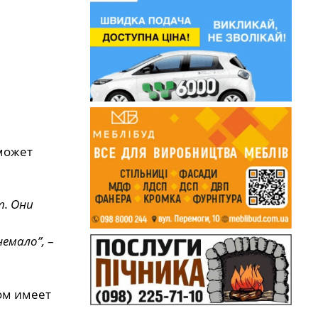
может
т. Они
немало”,
–
ом имеет