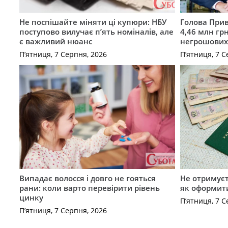
Не поспішайте міняти ці купюри: НБУ
Голова Прив
поступово вилучає п’ять номіналів, але
4,46 млн грн
є важливий нюанс
негрошових
П’ятниця, 7 Серпня, 2026
П’ятниця, 7 С
Випадає волосся і довго не гояться
Не отримуєт
рани: коли варто перевірити рівень
як оформит
цинку
П’ятниця, 7 С
П’ятниця, 7 Серпня, 2026