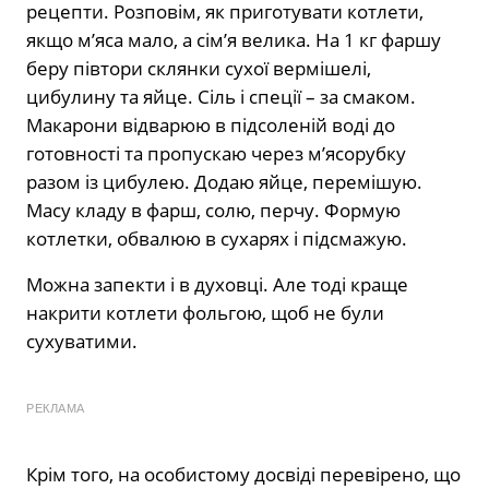
рецепти. Розповім, як приготувати котлети,
якщо м’яса мало, а сім’я велика. На 1 кг фаршу
беру півтори склянки сухої вермішелі,
цибулину та яйце. Сіль і спеції – за смаком.
Макарони відварюю в підсоленій воді до
готовності та пропускаю через м’ясорубку
разом із цибулею. Додаю яйце, перемішую.
Масу кладу в фарш, солю, перчу. Формую
котлетки, обвалюю в сухарях і підсмажую.
Можна запекти і в духовці. Але тоді краще
накрити котлети фольгою, щоб не були
сухуватими.
РЕКЛАМА
Крім того, на особистому досвіді перевірено, що