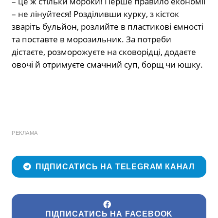
– це ж стільки мороки! Перше правило економії
– не лінуйтеся! Розділивши курку, з кісток
зваріть бульйон, розлийте в пластикові ємності
та поставте в морозильник. За потреби
дістаєте, розморожуєте на сковорідці, додаєте
овочі й отримуєте смачний суп, борщ чи юшку.
РЕКЛАМА
ПІДПИСАТИСЬ НА TELEGRAM КАНАЛ
ПІДПИСАТИСЬ НА FACEBOOK