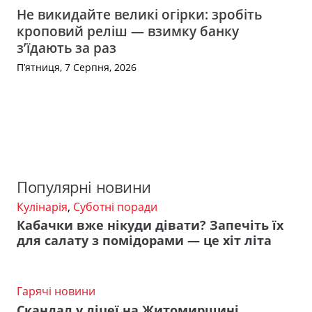
Не викидайте великі огірки: зробіть
кроповий реліш — взимку банку
з’їдають за раз
П’ятниця, 7 Серпня, 2026
Популярні новини
Кулінарія
,
Суботні поради
Кабачки вже нікуди дівати? Запечіть їх
для салату з помідорами — це хіт літа
Гарячі новини
Скандал у ліцеї на Житомирщині