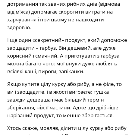
дотримання так званих рибних днів (відмова
від м’яса) допомагає скоротити витрати на
харчування і при цьому не нашкодити
здоров’ю.
І ще один «секретний» продукт, який допоможе
заощадити – гарбуз. Він дешевий, але дуже
корисний і смачний. А приготувати з гарбуза
можна багато чого: мої внуки дуже люблять
всілякі каші, пироги, запіканки.
Якщо купите цілу курку або рибу, а не філе, то
ви і заощадите, і в якості виграєте: тушка
завжди дешевша і має більший термін
зберігання, ніж її частини. Адже що дрібніше
нарізаний продукт, то менше зберігається.
Хтось скаже, мовляв, ділити цілу курку або рибу