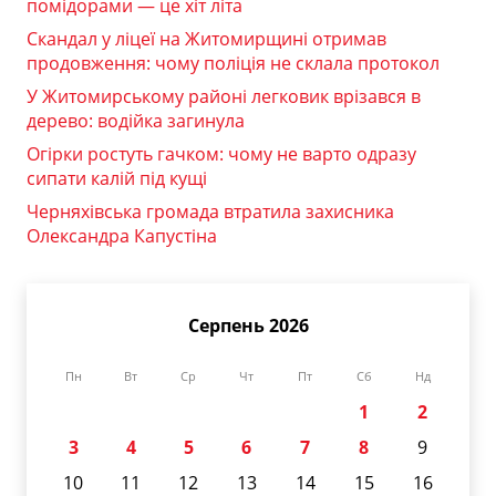
помідорами — це хіт літа
Скандал у ліцеї на Житомирщині отримав
продовження: чому поліція не склала протокол
У Житомирському районі легковик врізався в
дерево: водійка загинула
Огірки ростуть гачком: чому не варто одразу
сипати калій під кущі
Черняхівська громада втратила захисника
Олександра Капустіна
Серпень 2026
Пн
Вт
Ср
Чт
Пт
Сб
Нд
1
2
3
4
5
6
7
8
9
10
11
12
13
14
15
16