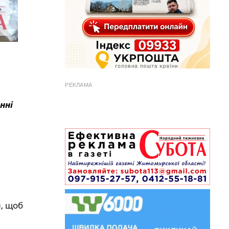
РЕКЛАМА
нні
и, щоб