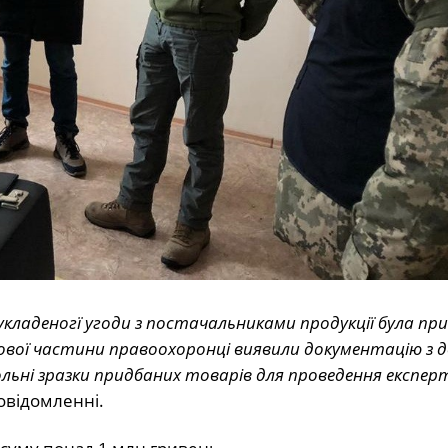
 укладеногї угоди з постачальниками продукції була пр
кової частини правоохоронці виявили документацію з 
льні зразки придбаних товарів для проведення експер
овідомленні.