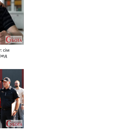
: сім
ред