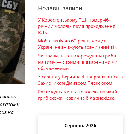
Недавні записи
У Коростенському ТЦК помер 46-
річний чоловік після проходження
ВЛК
Мобілізація до 60 років: чому в
Україні не знижують граничний вік
Як правильно заморожувати гриби
на зиму — сирими, відвареними чи
обсмаженими
7 серпня у Бердичеві попрощаються із
Захисником Дмитром Плаксюком
Росте купками під тополею: на який
исвоєна
гриб схожа незвична біла знахідка
доказами
тиз на
Серпень 2026