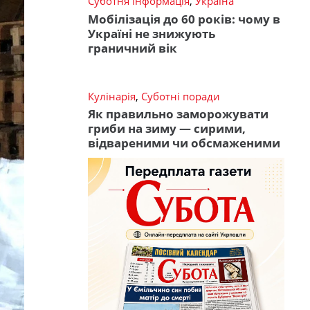
Суботня інформація
,
Україна
Мобілізація до 60 років: чому в
Україні не знижують
граничний вік
Кулінарія
,
Суботні поради
Як правильно заморожувати
гриби на зиму — сирими,
відвареними чи обсмаженими