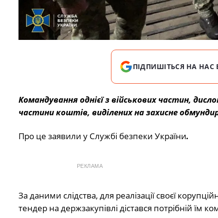
ПІДПИШІТЬСЯ НА НАС 
Командування однієї з військових частин, дисло
частини коштів, виділених на захисне обмунди
Про це заявили
у Службі безпеки України
.
РЕКЛАМА
За даними слідства, для реалізації своєї корупц
тендер на держзакупівлі дістався потрібній їм ко