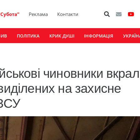
“Субота”
Реклама
Контакти
ЗИВ
ПОЛІТИКА
КРИК ДУШІ
ІНФОРМАЦІЯ
УКРАЇН
йськові чиновники вкра
виділених на захисне
ЗСУ