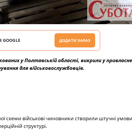
В GOOGLE
ДОДАТИ ЗАРАЗ
кованих у Полтавській області, викрили у привласне
рування для військовослужбовців.
ійної схеми військові чиновники створили штучні умов
мерційній структурі.