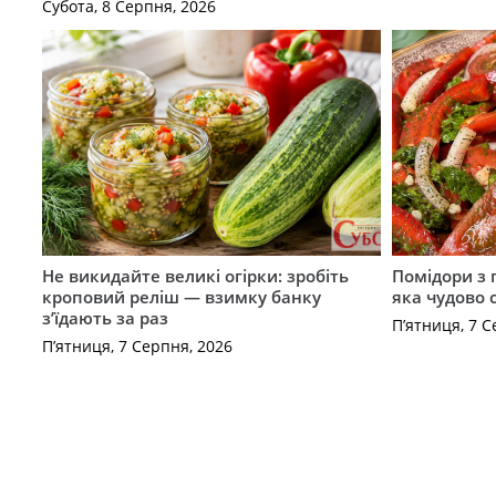
Субота, 8 Серпня, 2026
Не викидайте великі огірки: зробіть
Помідори з 
кроповий реліш — взимку банку
яка чудово 
з’їдають за раз
П’ятниця, 7 С
П’ятниця, 7 Серпня, 2026