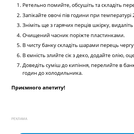
Ретельно помийте, обсушіть та складіть пер
Запікайте овочі пів години при температурі 2
Зніміть ще з гарячих перців шкірку, видаліть
Очищений часник поріжте пластинками.
В чисту банку складіть шарами перець чергу
В ємність злийте сік з деко, додайте олію, о
Доведіть суміш до кипіння, перелийте в бан
годин до холодильника.
Приємного апетиту!
РЕКЛАМА