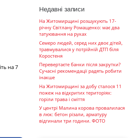
Недавні записи
На Житомирщині розшукують 17-
річну Світлану Ромащенко: має два
татуювання на руках
Семеро людей, серед них двоє дітей,
травмувалися у потрійній ДТП біля
Коростеня
Перевертаєте банки після закрутки?
ть на 7
Сучасні рекомендації радять робити
інакше
На Житомирщині за добу сталося 11
пожеж на відкритих територіях:
горіли трава і сміття
У центрі Малина корова провалилася
в люк: бетон різали, арматуру
відгинали три години. ФОТО