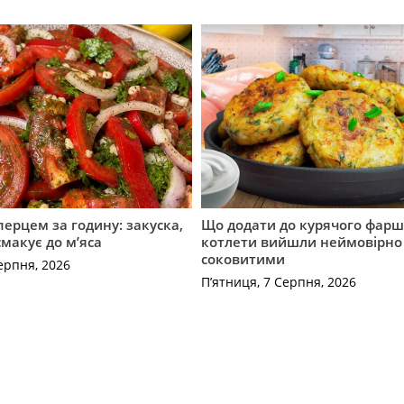
перцем за годину: закуска,
Що додати до курячого фарш
смакує до м’яса
котлети вийшли неймовірно
соковитими
ерпня, 2026
П’ятниця, 7 Серпня, 2026