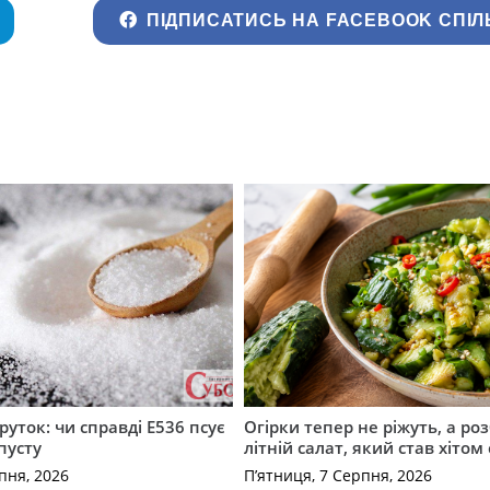
ПІДПИСАТИСЬ НА FACEBOOK СПІЛ
руток: чи справді Е536 псує
Огірки тепер не ріжуть, а ро
пусту
літній салат, який став хіто
пня, 2026
П’ятниця, 7 Серпня, 2026