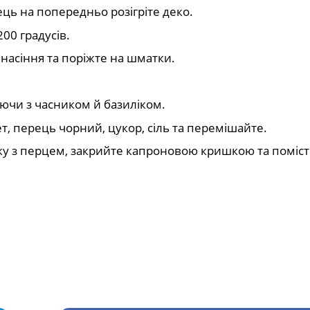
ець на попередньо розігріте деко.
00 градусів.
 насіння та поріжте на шматки.
ючи з часником й базиліком.
цет, перець чорний, цукор, сіль та перемішайте.
ку з перцем, закрийте капроновою кришкою та помісті