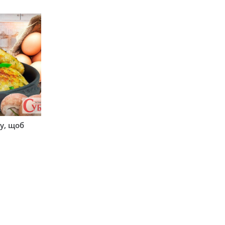
у, щоб