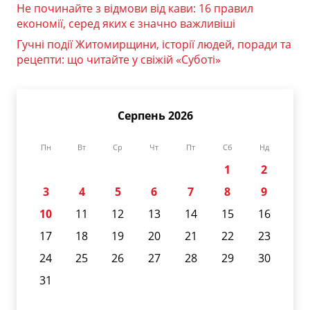
Не починайте з відмови від кави: 16 правил
економії, серед яких є значно важливіші
Гучні події Житомирщини, історії людей, поради та
рецепти: що читайте у свіжій «Суботі»
Серпень 2026
Пн
Вт
Ср
Чт
Пт
Сб
Нд
1
2
3
4
5
6
7
8
9
10
11
12
13
14
15
16
17
18
19
20
21
22
23
24
25
26
27
28
29
30
31