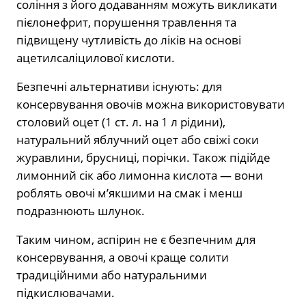
соління з його додаванням можуть викликати
пієлонефрит, порушення травлення та
підвищену чутливість до ліків на основі
ацетилсаліцилової кислоти.
Безпечні альтернативи існують: для
консервування овочів можна використовувати
столовий оцет (1 ст. л. на 1 л рідини),
натуральний яблучний оцет або свіжі соки
журавлини, брусниці, порічки. Також підійде
лимонний сік або лимонна кислота — вони
роблять овочі м’якшими на смак і менш
подразнюють шлунок.
Таким чином, аспірин не є безпечним для
консервування, а овочі краще солити
традиційними або натуральними
підкислювачами.