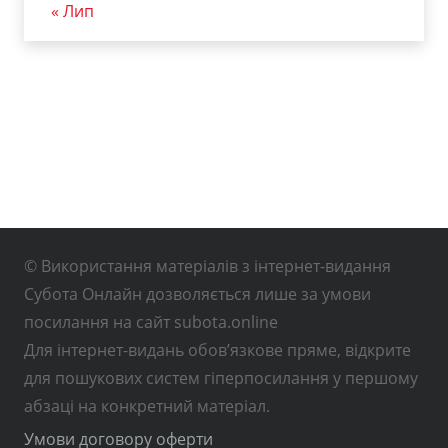
« Лип
© Використання матеріалів з інтернет-видання
Субота Онлайн дозволяється лише за умови
посилання на сайт subota.online
Для інтернет-видань обов’язкове пряме, відкрите
для пошукових систем гіперпосилання у першому
абзаці на конкретний матеріал.
Умови договору оферти