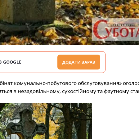
В GOOGLE
ДОДАТИ ЗАРАЗ
бінат комунально-побутового обслуговування» оголо
яться в незадовільному, сухостійному та фаутному ста