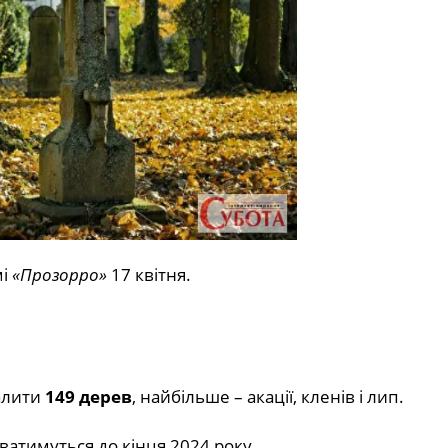
мі
«Прозорро»
17 квітня.
алити
149 дерев
, найбільше – акації, кленів і лип.
ватимуться до кінця 2024 року.