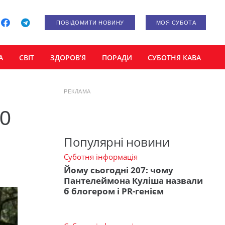
ПОВІДОМИТИ НОВИНУ
МОЯ СУБОТА
А
СВІТ
ЗДОРОВ’Я
ПОРАДИ
СУБОТНЯ КАВА
РЕКЛАМА
00
Популярні новини
Суботня інформація
Йому сьогодні 207: чому
Пантелеймона Куліша назвали
б блогером і PR-генієм