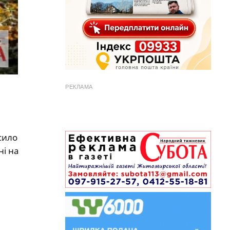
РЕКЛАМА
сило
ні на