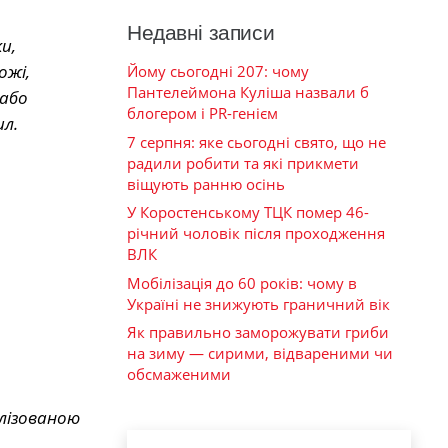
Недавні записи
и,
ожі,
Йому сьогодні 207: чому
Пантелеймона Куліша назвали б
 або
блогером і PR-генієм
ил.
7 серпня: яке сьогодні свято, що не
радили робити та які прикмети
віщують ранню осінь
У Коростенському ТЦК помер 46-
річний чоловік після проходження
ВЛК
Мобілізація до 60 років: чому в
Україні не знижують граничний вік
Як правильно заморожувати гриби
на зиму — сирими, відвареними чи
обсмаженими
алізованою