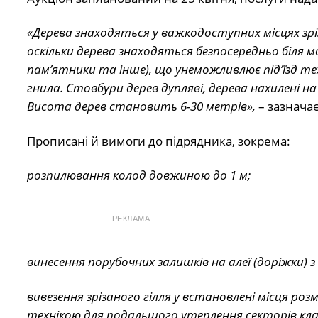
«Дерева знаходяться у важкодоступних місцях зрі
оскільки дерева знаходяться безпосередньо біля м
пам’ятники та інше), що унеможливлює під’їзд те
гнила. Стовбури дерев дупляві, дерева нахилені н
Висота дерев становить 6-30 метрів»,
– зазначає
Прописані й вимоги до підрядника, зокрема:
розпилювання колод довжиною до 1 м;
РЕКЛАМА
винесення порубочних залишків на алеї (доріжки) 
вивезення зрізаного гілля у встановлені місця роз
технікою для подальшого утеплення секторів клад