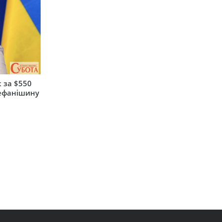
 за $550
тефанішину