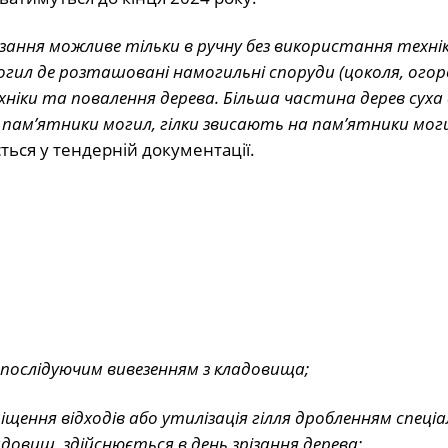
зання можливе тільки в ручну без використання технік
огил де розташовані намогильні споруди (цоколя, огор
хніки та повалення дерева. Більша частина дерев суха
а пам’ятники могил, гілки звисають на пам’ятники мог
ться у тендерній документації.
з послідуючим вивезенням з кладовища;
міщення відходів або утилізація гілля дробленням спеці
овищ, здійснюється в день зрізання дерева;