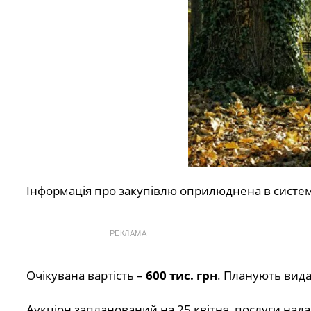
Інформація про закупівлю оприлюднена в систе
РЕКЛАМА
Очікувана вартість –
600 тис. грн
. Планують вид
Аукціон запланований на 25 квітня, послуги нада