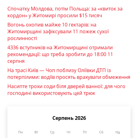
Спочатку Молдова, потім Польща: за «квиток за
кордон» у Житомирі просили $15 тисяч
Вогонь охопив майже 10 гектарів: на
Житомирщині зафіксували 11 пожеж сухої
рослинності
4336 вступників на Житомирщині отримали
рекомендації: що треба зробити до 18:00 11
серпня
На трасі Київ — Чоп поблизу Оліївки ДТП із
потерпілими: водіїв просять врахувати обмеження
Насипте трохи соди біля дверей ванної: для чого
господині використовують цей трюк
Серпень 2026
Пн
Вт
Ср
Чт
Пт
Сб
Нд