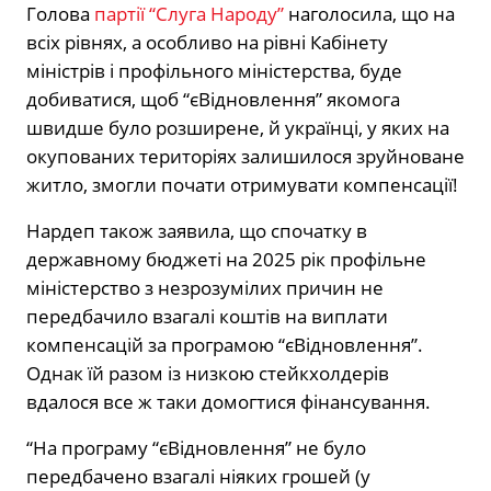
Голова
партії “Слуга Народу”
наголосила, що на
всіх рівнях, а особливо на рівні Кабінету
міністрів і профільного міністерства, буде
добиватися, щоб “єВідновлення” якомога
швидше було розширене, й українці, у яких на
окупованих територіях залишилося зруйноване
житло, змогли почати отримувати компенсації!
Нардеп також заявила, що спочатку в
державному бюджеті на 2025 рік профільне
міністерство з незрозумілих причин не
передбачило взагалі коштів на виплати
компенсацій за програмою “єВідновлення”.
Однак їй разом із низкою стейкхолдерів
вдалося все ж таки домогтися фінансування.
“На програму “єВідновлення” не було
передбачено взагалі ніяких грошей (у