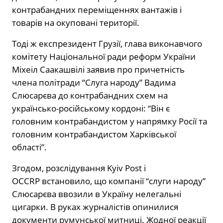
контрабандних переміщеннях вантажів і
товарів на окуповані території.
Тоді ж експрезидент Грузії, глава виконавчого
комітету Національної ради реформ України
Міхеіл Саакашвілі заявив про причетність
члена політради “Слуга народу” Вадима
Слюсарєва до контрабандних схем на
українсько-російському кордоні: “Він є
головним контрабандистом у напрямку Росії та
головним контрабандистом Харківської
області”.
Згодом, розслідування Kyiv Post і
OCCRP встановило, що компанії “слуги народу”
Слюсарєва ввозили в Україну нелегальні
цигарки. В руках журналістів опинилися
документи румунської митниці. Жодної реакції