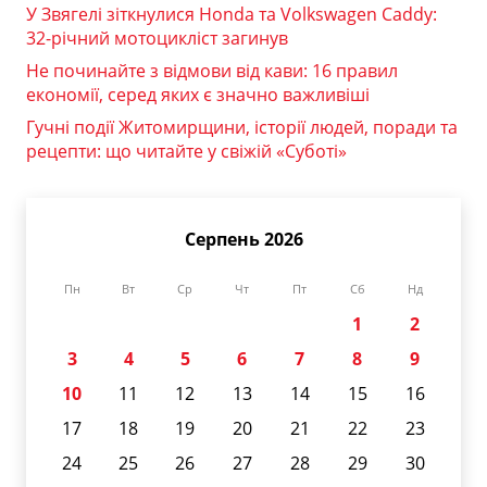
У Звягелі зіткнулися Honda та Volkswagen Caddy:
32-річний мотоцикліст загинув
Не починайте з відмови від кави: 16 правил
економії, серед яких є значно важливіші
Гучні події Житомирщини, історії людей, поради та
рецепти: що читайте у свіжій «Суботі»
Серпень 2026
Пн
Вт
Ср
Чт
Пт
Сб
Нд
1
2
3
4
5
6
7
8
9
10
11
12
13
14
15
16
17
18
19
20
21
22
23
24
25
26
27
28
29
30