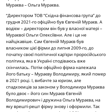
Мураєва – Ольга Мураєва.
“Директором ТОВ “Східна фінансова група” до
грудня 2021-го офіційно був Євгеній Мураєв. А
водієм – директором він був у власної матері –
Мураєвої Ольги Олексіївни. Але і це не
найцікавіше. Сам Євгеній Мураєв був
власником цієї фірми до липня 2009-го, до
початку своєї політичної кар’єри проросійського
політика, яка в Україні сподіваюсь вже
скінчилась. Потім офіційно фірма належала
його батьку – Мураєву Володимиру, який помер
в 2021 році. І, вибачте за юризм, але
спадкоємців за законом у Володимира Мураєва
було двоє – його син Мураєв Євгеній
Володимирович і дружина Ольга Мураєва, на
яку врешті-решт фірму знову і оформили. Так