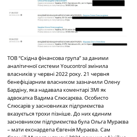
ТОВ “Східна фінансова група” за даними
аналітичної системи Youcontrol змінила
власників у червні 2022 року. 21 червня
бенефіціарним власником зазначили Олену
Бардіну, яка надавала коментарі ЗМІ як
адвокатка Вадима Слюсарєва. Особисто
Слюсарів у засновниках підприємства
вказується трохи пізніше. До них єдиним
засновником підприємства була Ольга Мураєва
– мати екснардепа Євгенія Мураєва. Сам