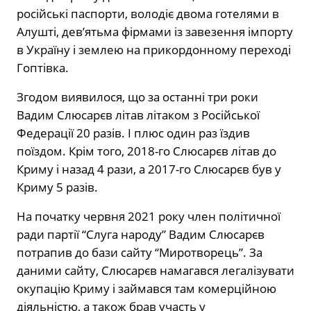
російські паспорти, володіє двома готелями в
Алушті, дев’ятьма фірмами із завезення імпорту
в Україну і землею на прикордонному переході
Гоптівка.
Згодом виявилося, що за останні три роки
Вадим Слюсарєв літав літаком з Російської
Федерації 20 разів. І плюс один раз їздив
поїздом. Крім того, 2018-го Слюсарєв літав до
Криму і назад 4 рази, а 2017-го Слюсарєв був у
Криму 5 разів.
На початку червня 2021 року член політичної
ради партії “Слуга народу” Вадим Слюсарєв
потрапив до бази сайту “Миротворець”. За
даними сайту, Слюсарєв намагався легалізувати
окупацію Криму і займався там комерційною
діяльністю, а також брав участь у