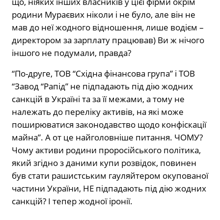
що, ніяких інших власників у цієї фірми окрім
родини Мураєвих ніколи і не було, але він не
мав до неї жодного відношення, лише водієм –
директором за зарплату працював) Ви ж нічого
іншого не подумали, правда?
“По-друге, ТОВ “Східна фінансова група” і ТОВ
“Завод “Рапід” не підпадають під дію жодних
санкцій в Україні та за її межами, а тому не
належать до переліку активів, на які може
поширюватися законодавство щодо конфіскації
майна”. А от це найголовніше питання. ЧОМУ?
Чому активи родини проросійського політика,
який згідно з даними купи розвідок, повинен
був стати рашистським гауляйтером окупованої
частини України, НЕ підпадають під дію жодних
санкцій? І тепер жодної іронії.