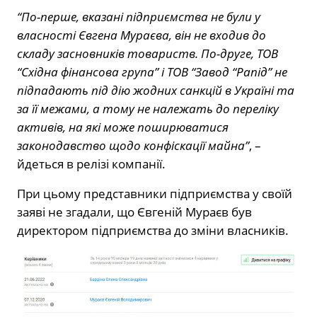
“По-перше, вказані підприємства не були у
власності Євгена Мураєва, він не входив до
складу засновників товариств. По-друге, ТОВ
“Східна фінансова група” і ТОВ “Завод “Рапід” не
підпадають під дію жодних санкцій в Україні та
за її межами, а тому не належать до переліку
активів, на які може поширюватися
законодавство щодо конфіскації майна”
, –
йдеться в релізі компанії.
При цьому представники підприємства у своїй
заяві не згадали, що Євгеній Мураєв був
директором підприємства до зміни власників.