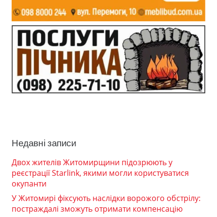
Недавні записи
Двох жителів Житомирщини підозрюють у
реєстрації Starlink, якими могли користуватися
окупанти
У Житомирі фіксують наслідки ворожого обстрілу:
постраждалі зможуть отримати компенсацію