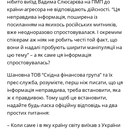
нібито виїзд Вадима Слюсарєва на ПМП до
країни-агресора не відповідають дійсності. “Ця
неправдива інформація, поширена із
посиланням на якихось російських митників,
вже неодноразово спростовувалася. І окремим
спікерам аж ніяк не робить честі той факт, що
вони й надалі пробують ширити маніпуляції на
цю тему” – а як саме ця інформація
спростовувалась?
Шановна ТОВ “Східна фінансова група” та їх
прес-служба, розумієте, перш ніж писати, що ця
інформація неправдива, треба встановити, яка
ж є правдивою. Тому щоб це встановити,
надайте будь-ласка офіційну відповідь на два
простих питання:
– Коли саме і в яку країну світу виїхав з України