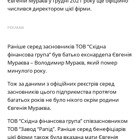
Євгеній Мураєв у грудні 2021 року ще офіційно
числився директором цієї фірми.
РЕКЛАМА
Раніше серед засновників ТОВ “Східна
фінансова група” був батько екснардепа Євгенія
Мураєва – Володимир Мураєв, який помер
минулого року.
Тож за даними з офіційних реєстрів серед
засновників цього підприємства протягом
багатьох років не було нікого окрім родини
Євгенія Мураєва.
ТОВ “Східна фінансова група” співзасновником
ТОВ “Завод “Рапід”. Раніше серед бенефіціарів
цієї фірми також була вказана мати Євгенія