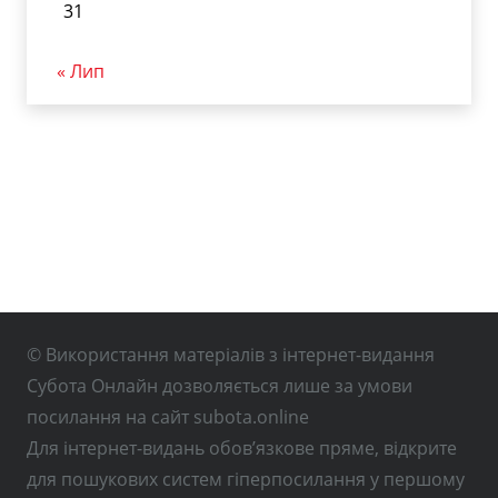
31
« Лип
© Використання матеріалів з інтернет-видання
Субота Онлайн дозволяється лише за умови
посилання на сайт subota.online
Для інтернет-видань обов’язкове пряме, відкрите
для пошукових систем гіперпосилання у першому