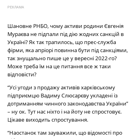
РЕКЛАМА
Шановне РНБО, чому активи родини Євгенія
Мураєва не підпали під дію жодних санкцій в
Україні? Як так трапилось, що прес-служба
фірми, яка апріорі повинна бути під санкціями,
так знущально пише це у вересні 2022-го?
Може треба їм на це питання все ж таки
відповісти?
“Усі угоди з продажу активів харківському
підприємцю Вадиму Слюсарєву укладені із
дотриманням чинного законодавства України”
– ну ок. Тут нас ніхто і на йоту не спростовує.
Цікаве виходить спростування.
“Наостанок там зауважили, що відомості про