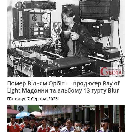
Помер Вільям Орбіт — продюсер Ray of
Light Мадонни та альбому 13 гурту Blur
П’ятниця, 7 Серпня, 2026