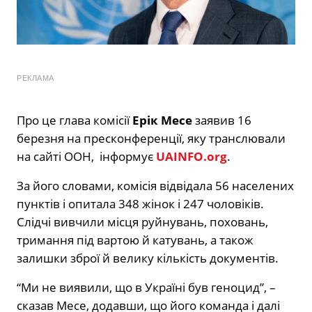
РЕКЛАМА
Про це глава комісії
Ерік Месе
заявив 16
березня на пресконференції, яку транслювали
на сайті ООН, інформує
UAINFO.org
.
За його словами, комісія відвідала 56 населених
пунктів і опитала 348 жінок і 247 чоловіків.
Слідчі вивчили місця руйнувань, поховань,
тримання під вартою й катувань, а також
залишки зброї й велику кількість документів.
“Ми не виявили, що в Україні був геноцид”, –
сказав Месе, додавши, що його команда і далі