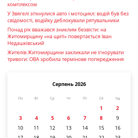
комплексом
У Звягелі зіткнулися авто і мотоцикл: водій був без
свідомості, водійку деблокували рятувальники
Понад рік вважався зниклим безвісти: на
Житомирщину «на щиті» повертається Іван
Недашківський
Жителів Житомирщини закликали не ігнорувати
тривоги: ОВА зробила термінове попередження
Серпень 2026
Пн
Вт
Ср
Чт
Пт
Сб
Нд
1
2
3
4
5
6
7
8
9
10
11
12
13
14
15
16
17
18
19
20
21
22
23