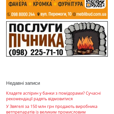
Недавні записи
Кладете аспірин у банки з помідорами? Сучасні
рекомендації радять відмовитися
У Звягелі за 150 млн грн продають виробника
ветпрепаратів із великим промисловим