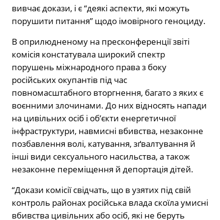
вивчає докази, і є “деякі аспекти, які можуть
порушити питання” щодо імовірного геноциду.
В оприлюдненому на пресконференції звіті
комісія констатувала широкий спектр
порушень міжнародного права з боку
російських окупантів під час
повномасштабного вторгнення, багато з яких є
воєнними злочинами. До них відносять напади
на цивільних осіб і об’єкти енергетичної
інфраструктури, навмисні вбивства, незаконне
позбавлення волі, катування, зґвалтування й
інші види сексуального насильства, а також
незаконне переміщення й депортація дітей.
“Докази комісії свідчать, що в узятих під свій
контроль районах російська влада скоїла умисні
вбивства цивільних або осіб, які не беруть