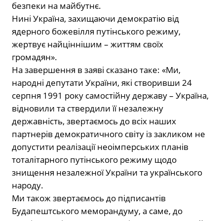
безпеки на майбутнє.
Нині Україна, захищаючи демократію від
ядерного божевілля путінського режиму,
жертвує найціннішим – життям своїх
громадян».
На завершення в заяві сказано таке: «Ми,
народні депутати України, які створивши 24
серпня 1991 року самостійну державу – Україна,
відновили та ствердили її незалежну
державність, звертаємось до всіх наших
партнерів демократичного світу із закликом не
допустити реалізації неоімперських планів
тоталітарного путінського режиму щодо
знищення незалежної України та українського
народу.
Ми також звертаємось до підписантів
Будапештського меморандуму, а саме, до