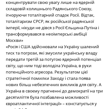
концентрувати свою увагу лише на ядерній
складовій колишнього Радянського Союзу,
ігноруючи тоталітарний спадок Росії. Відтак,
тоталітаризм СРСР, як російської радянської
імперії, нікуди не дівся з Росії Єльцина-Путіна і
трансформувався в неоімперські амбіції
Москви»
«Росія і США здійснювали на Україну шалений
тиск та погрози, які змусили українську владу
передати третій за потугою ядерний потенціал
світу, що ним тоді володіла Україна, в руки
потенційного агресора. Результатом цієї
стратегічної помилки Заходу і стала поява
нових більш небезпечних викликів для світу. А
Україна в своєму прагненні до демократії на три
десятиліття була позбавлена можливості
євроатлантичної інтеграції» – констатується у