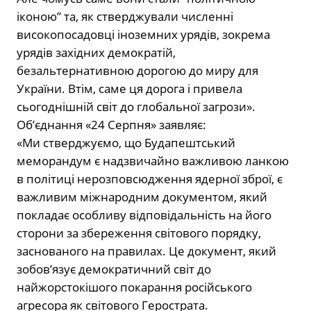
іконою” та, як стверджували численні
високопосадовці іноземних урядів, зокрема
урядів західних демократій,
безальтернативною дорогою до миру для
України. Втім, саме ця дорога і привела
сьогоднішній світ до глобальної загрози».
Об’єднання «24 Серпня» заявляє:
«Ми стверджуємо, що Будапештський
меморандум є надзвичайно важливою ланкою
в політиці нерозповсюдження ядерної зброї, є
важливим міжнародним документом, який
покладає особливу відповідальність на його
сторони за збереження світового порядку,
заснованого на правилах. Це документ, який
зобов’язує демократичний світ до
найжорстокішого покарання російського
агресора як світового Герострата.