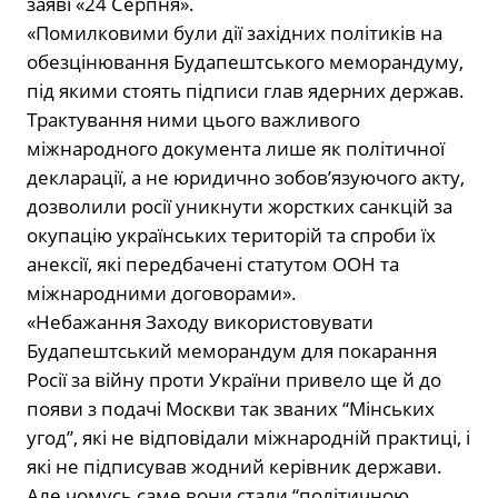
заяві «24 Серпня».
«Помилковими були дії західних політиків на
обезцінювання Будапештського меморандуму,
під якими стоять підписи глав ядерних держав.
Трактування ними цього важливого
міжнародного документа лише як політичної
декларації, а не юридично зобов’язуючого акту,
дозволили росії уникнути жорстких санкцій за
окупацію українських територій та спроби їх
анексії, які передбачені статутом ООН та
міжнародними договорами».
«Небажання Заходу використовувати
Будапештський меморандум для покарання
Росії за війну проти України привело ще й до
появи з подачі Москви так званих “Мінських
угод”, які не відповідали міжнародній практиці, і
які не підписував жодний керівник держави.
Але чомусь саме вони стали “політичною