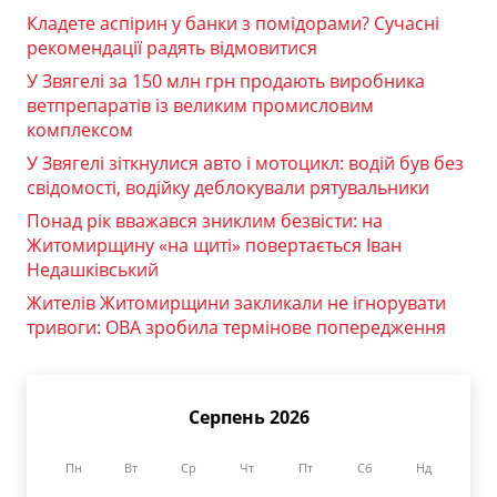
Кладете аспірин у банки з помідорами? Сучасні
рекомендації радять відмовитися
У Звягелі за 150 млн грн продають виробника
ветпрепаратів із великим промисловим
комплексом
У Звягелі зіткнулися авто і мотоцикл: водій був без
свідомості, водійку деблокували рятувальники
Понад рік вважався зниклим безвісти: на
Житомирщину «на щиті» повертається Іван
Недашківський
Жителів Житомирщини закликали не ігнорувати
тривоги: ОВА зробила термінове попередження
Серпень 2026
Пн
Вт
Ср
Чт
Пт
Сб
Нд