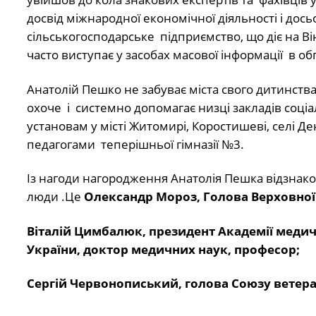
досвід міжнародної економічної діяльності і до
сільськогосподарське підприємство, що діє на Ві
часто виступає у засобах масової інформації в 
Анатолій Пешко не забуває міста свого дитинства і 
охоче і системно допомагає низці закладів соці
установам у місті Житомирі, Коростишеві, селі Де
педагогами теперішньої гімназії №3.
Із нагоди нагородження Анатолія Пешка відзнакою
люди .Це
Олександр Мороз, Голова Верховної Р
Віталій Цимбалюк, президент Академії медичн
України, доктор медичних наук, професор;
Сергій Червонописький, голова Союзу ветера