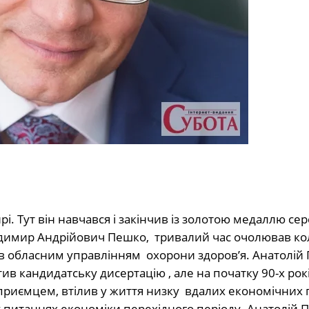
і. Тут він навчався і закінчив із золотою медаллю се
лодимир Андрійович Пешко, тривалий час очолював к
вав обласним управлінням охорони здоров’я. Анатолій
в кандидатську дисертацію , але на початку 90-х рок
приємцем, втілив у життя низку вдалих економічних п
 у питаннях економіки перехідного періоду. Анатолій 