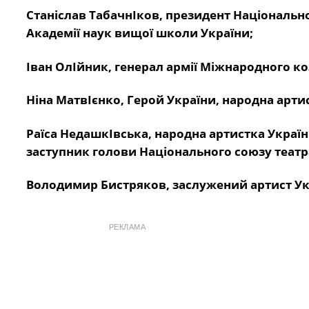
Станіслав ТабачнІков, президент Національно
Академії наук вищої школи України;
Іван ОлІйник, генерал армії Міжнародного к
Ніна МатвІєнко, Герой України, народна арти
Раїса НедашкІвська, народна артистка України, 
заступник голови Національного союзу театра
Володимир Бистряков, заслужений артист Ук
РЕКЛАМА