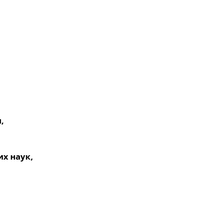
,
х наук,