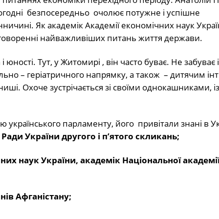
сьогодні безпосередньо очолює потужне і успішне
нничині. Як академік Академії економічних наук Україн
обговоренні найважливіших питань життя держави.
юності. Тут, у Житомирі , він часто буває. Не забуває 
ально – геріатричного напрямку, а також – дитячим і
ниші. Охоче зустрічається зі своїми однокашниками, і
 українського парламенту, його привітали знані в Ук
ади України другого і п’ятого скликань;
их наук України, академік Національної академії
нів Афганістану;