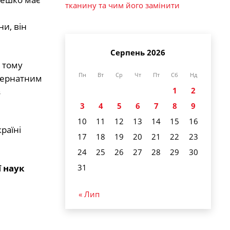
тканину та чим його замінити
и, він
Серпень 2026
і тому
Пн
Вт
Ср
Чт
Пт
Сб
Нд
нтернатним
1
2
з
3
4
5
6
7
8
9
10
11
12
13
14
15
16
раїні
17
18
19
20
21
22
23
24
25
26
27
28
29
30
 наук
31
« Лип