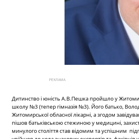
РЕКЛАМА
Дитинство і юність А.В.Пешка пройшло у Житомир
школу №3 (тепер гімназія №3). Його батько, Во
Житомирської обласної лікарні, а згодом завіду
пішов батьківською стежиною у медицині, захисти
минулого століття став відомим та успішним під
увійшов до кола знакових експертів та фахівців