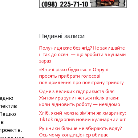
Недавні записи
Полуниця вже без ягід? Не залишайте
її так до осені — що зробити з кущами
зараз
«Вночі різко будить»: в Овручі
просять прибрати голосові
повідомлення про повітряну тривогу
Одне з великих підприємств біля
редню
Житомира зупиняється після атаки:
коли відновить роботу — невідомо
олектив
Хліб, який можна зім’яти як хмаринку:
 Пешко
TikTok підхопив новий кулінарний хіт
ів
Рушники більше не вбирають воду?
роектів,
Ось чому кондиціонер вбиває
Пешко має