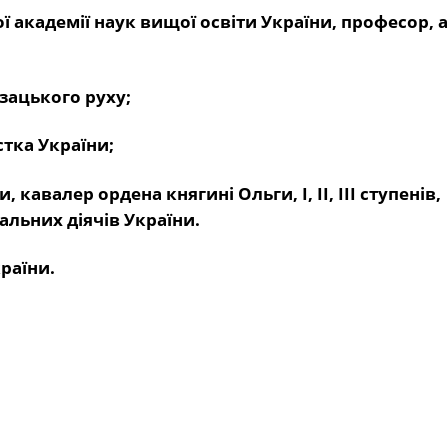
ї академії наук вищої освіти України, професор, 
озацького
руху;
стка України;
кавалер ордена княгині Ольги, I, II, III ступенів,
льних діячів України.
раїни.