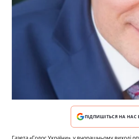
ПІДПИШІТЬСЯ НА НАС 
Газета «Голос України» у вчорашньому виході о