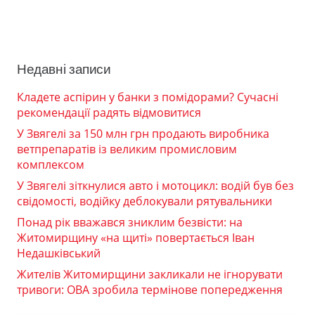
Недавні записи
Кладете аспірин у банки з помідорами? Сучасні
рекомендації радять відмовитися
У Звягелі за 150 млн грн продають виробника
ветпрепаратів із великим промисловим
комплексом
У Звягелі зіткнулися авто і мотоцикл: водій був без
свідомості, водійку деблокували рятувальники
Понад рік вважався зниклим безвісти: на
Житомирщину «на щиті» повертається Іван
Недашківський
Жителів Житомирщини закликали не ігнорувати
тривоги: ОВА зробила термінове попередження