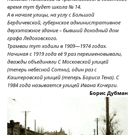
время тут будет школа № 14.
А в начале улицы, на углу с Большой
Бердичевской, губернское административное
двухэтажное здание – бывший доходный дом
графа Ледоховского.
Трамваи тут ходили в 1909—1974 годах.
Начиная с 1919 года её 9 раз переименовывали,
дважды объединяли С Московской улицей
(теперь небесной Сотни), один раз с
Кашперовской улицей (теперь Бориса Тена). С
1984 года называется улицей Ивана Кочерги.
Борис Дубман