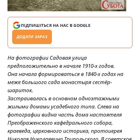
ПІДПИШІТЬСЯ НА НАС В GOOGLE
ДОДАТИ ЗАРАЗ
На фотографии Садовая улица
предположительно в начале 1910-х годов.
Она начала формироваться в 1840-х годах на
меже большого сада монастыря сестёр-
шариток.
Застраивалась в основном одноэтажными
жилыми домами усадебного типа. Слева на
фотографии видна часть дома настоятеля
Преображенского кафедрального собора,
краеведа, церковного историка, протоиерея
Николая Николаевича Трипольского. В советское