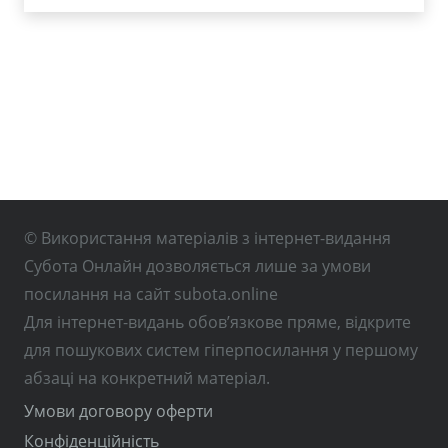
© Використання матеріалів з інтернет-видання
Субота Онлайн дозволяється лише за умови
посилання на сайт subota.online
Для інтернет-видань обов’язкове пряме, відкрите
для пошукових систем гіперпосилання у першому
абзаці на конкретний матеріал.
Умови договору оферти
Конфіденційність