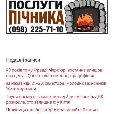
Недавні записи
40 років тому Фредді Мерк’юрі востаннє вийшов
на сцену з Queen: ніхто не знав, що це фінал
Їм назавжди 21–23: сім історій молодих захисників
Житомирщини
Труни висіли на скелях понад 2 тисячі років: ДНК
розкрила, хто залишив їх у Китаї
Полуниця вже без ягід? Не залишайте її так до