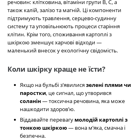
речовин: клітковина, вітаміни групи B, С, а
також калій, залізо та магній. Ці компоненти
підтримують травлення, серцево-судинну
систему та уповільнюють процеси старіння
клітин. Крім того, споживання картоплі з
шкіркою зменшує харчові відходи —
маленький внесок у екологічну свідомість.
Коли шкірку краще не їсти?
Якщо на бульбі з’явилися
зелені плями чи
паростки
, це сигнал, що утворився
соланін
— токсична речовина, яка може
нашкодити здоров’ю.
Віддавайте перевагу
молодій картоплі з
тонкою шкіркою
— вона м’яка, смачна і
безпечна.