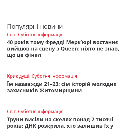
Популярні новини
Світ
,
Суботня інформація
40 років тому Фредді Мерк’юрі востаннє
вийшов на сцену з Queen: ніхто не знав,
що це фінал
Крик душі
,
Суботня інформація
Їм назавжди 21–23: сім історій молодих
захисників Житомирщини
Світ
,
Суботня інформація
Труни висіли на скелях понад 2 тисячі
років: ДНК розкрила, хто залишив їх у