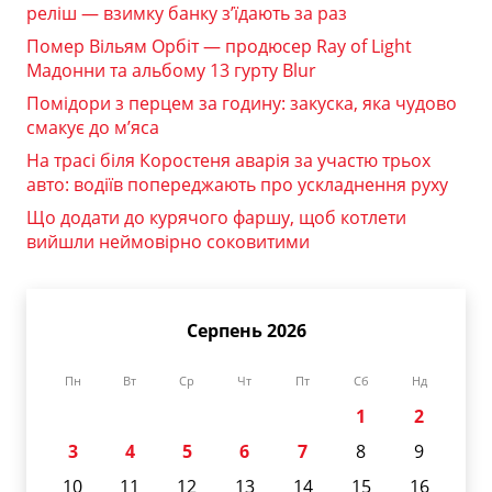
реліш — взимку банку з’їдають за раз
Помер Вільям Орбіт — продюсер Ray of Light
Мадонни та альбому 13 гурту Blur
Помідори з перцем за годину: закуска, яка чудово
смакує до м’яса
На трасі біля Коростеня аварія за участю трьох
авто: водіїв попереджають про ускладнення руху
Що додати до курячого фаршу, щоб котлети
вийшли неймовірно соковитими
Серпень 2026
Пн
Вт
Ср
Чт
Пт
Сб
Нд
1
2
3
4
5
6
7
8
9
10
11
12
13
14
15
16