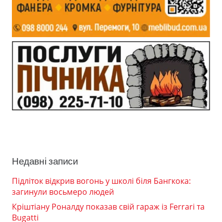
Недавні записи
Підліток відкрив вогонь у школі біля Бангкока:
загинули восьмеро людей
Кріштіану Роналду показав свій гараж із Ferrari та
Bugatti