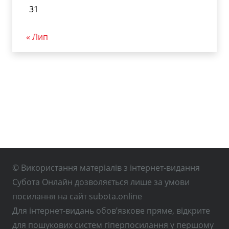
31
« Лип
© Використання матеріалів з інтернет-видання
Субота Онлайн дозволяється лише за умови
посилання на сайт subota.online
Для інтернет-видань обов’язкове пряме, відкрите
для пошукових систем гіперпосилання у першому