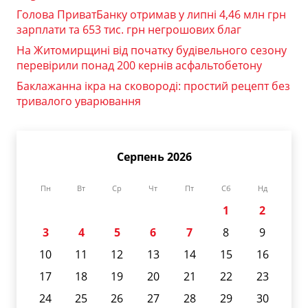
Голова ПриватБанку отримав у липні 4,46 млн грн
зарплати та 653 тис. грн негрошових благ
На Житомирщині від початку будівельного сезону
перевірили понад 200 кернів асфальтобетону
Баклажанна ікра на сковороді: простий рецепт без
тривалого уварювання
Серпень 2026
Пн
Вт
Ср
Чт
Пт
Сб
Нд
1
2
3
4
5
6
7
8
9
10
11
12
13
14
15
16
17
18
19
20
21
22
23
24
25
26
27
28
29
30