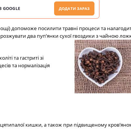
В GOOGLE
ДОДАТИ ЗАРАЗ
ощі) допоможе посилити травні процеси та налагоди
 розжувати два пуп’янки сухої гвоздики з чайною ло
іті та гастриті зі
сів та нормалізація
дцятипалої кишки, а також при підвищеному кров’яно