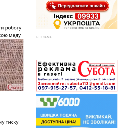
ти роботу
жкою меду
РЕКЛАМА
му тиску