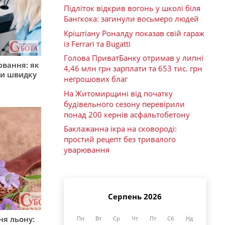
Підліток відкрив вогонь у школі біля
Бангкока: загинули восьмеро людей
Кріштіану Роналду показав свій гараж
із Ferrari та Bugatti
Голова ПриватБанку отримав у липні
ювання: як
4,46 млн грн зарплати та 653 тис. грн
ти швидку
негрошових благ
На Житомирщині від початку
будівельного сезону перевірили
понад 200 кернів асфальтобетону
Баклажанна ікра на сковороді:
простий рецепт без тривалого
уварювання
Серпень 2026
ня льону:
Пн
Вт
Ср
Чт
Пт
Сб
Нд