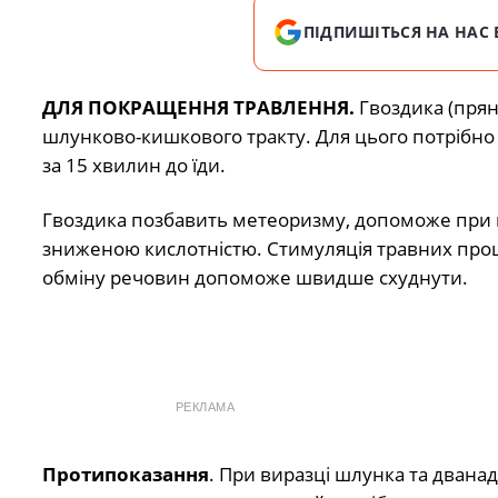
ПІДПИШІТЬСЯ НА НАС 
ДЛЯ ПОКРАЩЕННЯ ТРАВЛЕННЯ.
Гвоздика (прян
шлунково-кишкового тракту. Для цього потрібно
за 15 хвилин до їди.
Гвоздика позбавить метеоризму, допоможе при кол
зниженою кислотністю. Стимуляція травних проце
обміну речовин допоможе швидше схуднути.
РЕКЛАМА
Протипоказання
. При виразці шлунка та двана