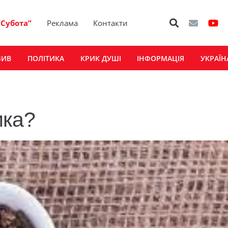
“Субота”
Реклама
Контакти
ЗИВ
ПОЛІТИКА
КРИК ДУШІ
ІНФОРМАЦІЯ
УКРАЇН
ика?