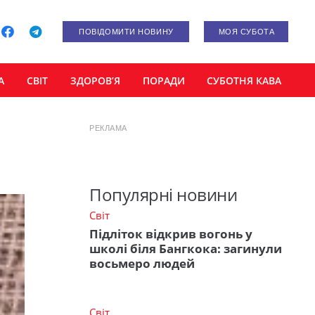
ПОВІДОМИТИ НОВИНУ
МОЯ СУБОТА
А
СВІТ
ЗДОРОВ’Я
ПОРАДИ
СУБОТНЯ КАВА
РЕКЛАМА
Популярні новини
Світ
Підліток відкрив вогонь у
школі біля Бангкока: загинули
восьмеро людей
Світ