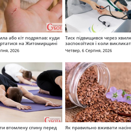
ила або кіт подряпав: куди
Тиск підвищився через хвил
ертатися на Житомирщині
заспокоїтися і коли виклика
рпня, 2026
Четвер, 6 Серпня, 2026
ти втомлену спину перед
Як правильно вживати насін