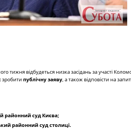
го тижня відбудеться низка засідань за участі Колом
є зробити
публічну заяву
, а також відповісти на запи
ий районний суд Києва;
ський районний суд столиці.