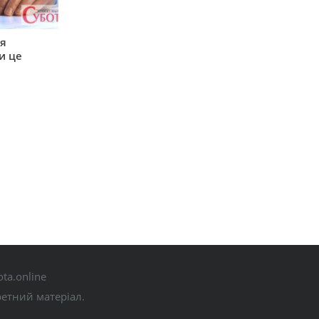
ся
и це
ta.online
ретний матеріал.