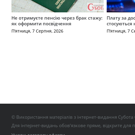
Не отримуєте пенсію через брак стажу:
Плату за до
як оформити посвідчення
стосуються 
П’ятниця, 7 Серпня, 2026
П’ятниця, 7 С
© Використання матеріалів з інтернет-видання Субота 
Для інтернет-видань обов’язкове пряме, відкрите для 
Умови договору оферти