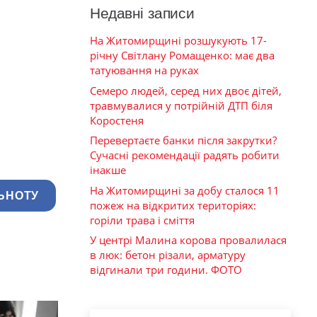
Недавні записи
На Житомирщині розшукують 17-
річну Світлану Ромащенко: має два
татуювання на руках
Семеро людей, серед них двоє дітей,
травмувалися у потрійній ДТП біля
Коростеня
Перевертаєте банки після закрутки?
Сучасні рекомендації радять робити
інакше
На Житомирщині за добу сталося 11
ЬНОТУ
пожеж на відкритих територіях:
горіли трава і сміття
У центрі Малина корова провалилася
в люк: бетон різали, арматуру
відгинали три години. ФОТО