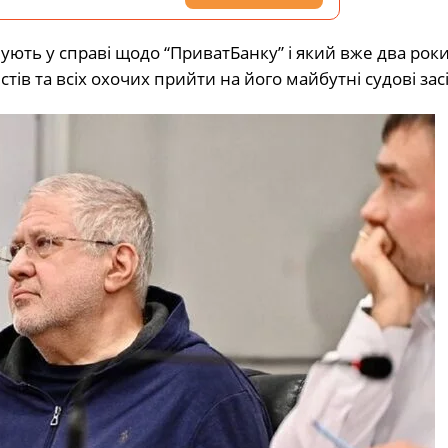
чують у справі щодо “ПриватБанку” і який вже два рок
стів та всіх охочих прийти на його майбутні судові зас