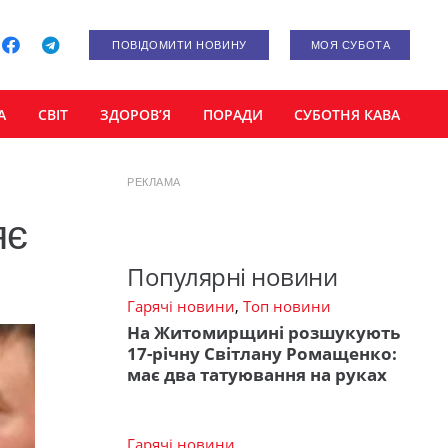
ПОВІДОМИТИ НОВИНУ
МОЯ СУБОТА
А
СВІТ
ЗДОРОВ’Я
ПОРАДИ
СУБОТНЯ КАВА
РЕКЛАМА
яє
Популярні новини
Гарячі новини
,
Топ новини
На Житомирщині розшукують
17-річну Світлану Ромащенко:
має два татуювання на руках
Гарячі новини