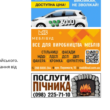
ойського.
тання від