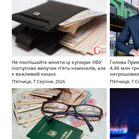
Не поспішайте міняти ці купюри: НБУ
Голова Прив
поступово вилучає п’ять номіналів, але
4,46 млн грн
є важливий нюанс
негрошових
П’ятниця, 7 Серпня, 2026
П’ятниця, 7 С