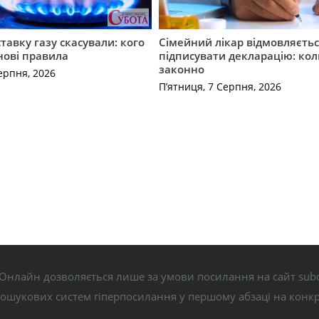
ставку газу скасували: кого
Сімейний лікар відмовляєть
нові правила
підписувати декларацію: кол
законно
ерпня, 2026
П’ятниця, 7 Серпня, 2026
Онлайн дозволяється лише за умови посилання на сайт subo
пошукових систем гіперпосилання у першому абзаці на конк