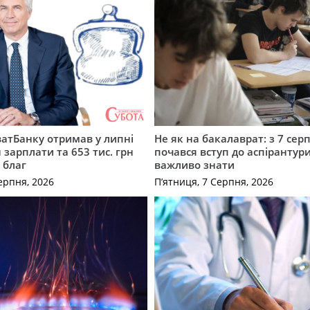
атБанку отримав у липні
Не як на бакалаврат: з 7 сер
 зарплати та 653 тис. грн
почався вступ до аспірантур
 благ
важливо знати
ерпня, 2026
П’ятниця, 7 Серпня, 2026