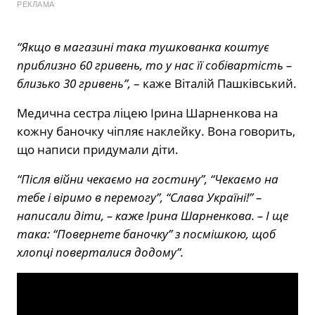
РЕКЛАМА
“Якщо в магазині така тушкованка коштує
приблизно 60 гривень, то у нас її собівартість –
близько 30 гривень”,
– каже Віталій Пашківський.
Медична сестра ліцею Ірина Шарненкова на
кожну баночку чіпляє наклейку. Вона говорить,
що написи придумали діти.
“Після війни чекаємо на гостину”, “Чекаємо на
тебе і віримо в перемогу”, “Слава Україні!” –
написали діти, – каже Ірина Шарненкова. – І ще
така: “Повернете баночку” з посмішкою, щоб
хлопці поверталися додому”.