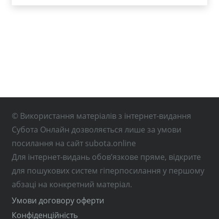
© Використання матеріалів з інтернет-видання
Субота Онлайн дозволяється лише за умови
посилання на сайт subota.online
Для інтернет-видань обов’язкове пряме, відкрите
для пошукових систем гіперпосилання у першому
абзаці на конкретний матеріал.
Умови договору оферти
Конфіденційність