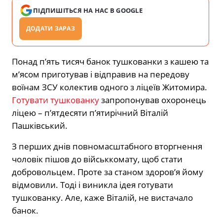
ПІДПИШІТЬСЯ НА НАС В GOOGLE
ДОДАТИ ЗАРАЗ
Понад п’ять тисяч банок тушкованки з кашею та
м’ясом приготував і відправив на передову
воїнам ЗСУ колектив одного з ліцеїв Житомира.
Готувати тушкованку
запропонував охоронець
ліцею – п’ятдесяти п’ятирічний Віталій
Пашківський.
З перших днів повномасштабного вторгнення
чоловік пішов до військкомату, щоб стати
добровольцем. Проте за станом здоров’я йому
відмовили. Тоді і виникла ідея готувати
тушкованку. Але, каже Віталій, не вистачало
банок.