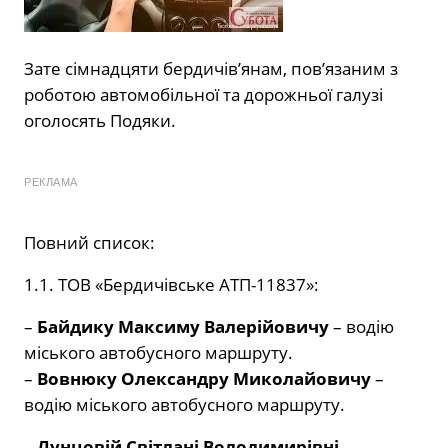
Зате сімнадцяти бердичів’янам, пов’язаним з
роботою автомобільної та дорожньої галузі
оголосять Подяки.
РЕКЛАМА
Повний список:
1.1. ТОВ «Бердичівське АТП-11837»:
–
Байдику Максиму Валерійовичу
– водію
міського автобусного маршруту.
–
Вовнюку Олександру Миколайовичу
–
водію міського автобусного маршруту.
–
Лунцовій Світлані Володимирівні
–