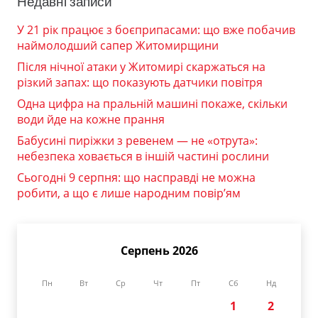
Недавні записи
У 21 рік працює з боєприпасами: що вже побачив
наймолодший сапер Житомирщини
Після нічної атаки у Житомирі скаржаться на
різкий запах: що показують датчики повітря
Одна цифра на пральній машині покаже, скільки
води йде на кожне прання
Бабусині пиріжки з ревенем — не «отрута»:
небезпека ховається в іншій частині рослини
Сьогодні 9 серпня: що насправді не можна
робити, а що є лише народним повір’ям
Серпень 2026
Пн
Вт
Ср
Чт
Пт
Сб
Нд
1
2