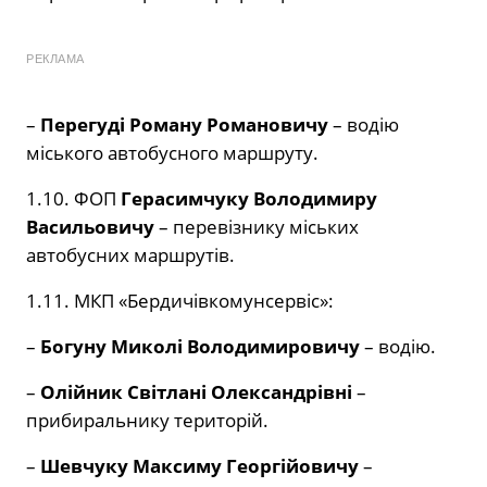
РЕКЛАМА
–
Перегуді Роману Романовичу
– водію
міського автобусного маршруту.
1.10. ФОП
Герасимчуку Володимиру
Васильовичу
– перевізнику міських
автобусних маршрутів.
1.11. МКП «Бердичівкомунсервіс»:
–
Богуну Миколі Володимировичу
– водію.
–
Олійник Світлані Олександрівні
–
прибиральнику територій.
–
Шевчуку Максиму Георгійовичу
–