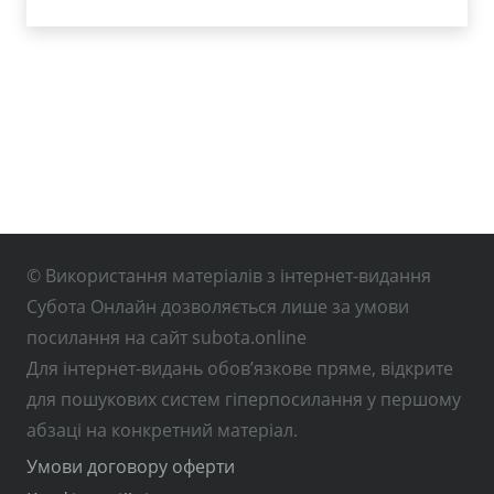
© Використання матеріалів з інтернет-видання
Субота Онлайн дозволяється лише за умови
посилання на сайт subota.online
Для інтернет-видань обов’язкове пряме, відкрите
для пошукових систем гіперпосилання у першому
абзаці на конкретний матеріал.
Умови договору оферти