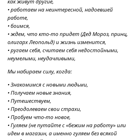
как живут другие,
• работаем на неинтересной, надоевшей
работе,
• боимся,
• ждем, что кто-то придет (Дед Мороз, принц,
олигарх Леопольд) и жизнь изменится,
• ругаем себя, считаем себя недостойными,
неумелыми, неудачливыми,
Мы набираем силу, когда:
• Знакомимся с новыми людьми,
• Получаем новые знания,
• Путешествуем,
• Преодолеваем свои страхи,
• Пробуем что-то новое,
• Гуляем (не путайте с «бежим на работу» или
идем в магазин, а именно гуляем без всякой