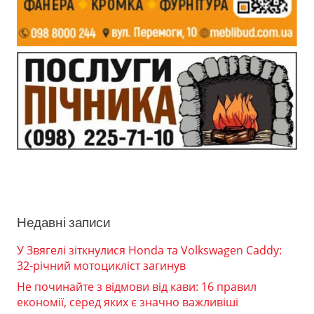
Недавні записи
У Звягелі зіткнулися Honda та Volkswagen Caddy:
32-річний мотоцикліст загинув
Не починайте з відмови від кави: 16 правил
економії, серед яких є значно важливіші