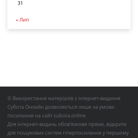
31
« Лип
© Використання матеріалів з інтернет-видання
Субота Онлайн дозволяється лише за умови
посилання на сайт subota.online
Для інтернет-видань обов’язкове пряме, відкрите
для пошукових систем гіперпосилання у першому