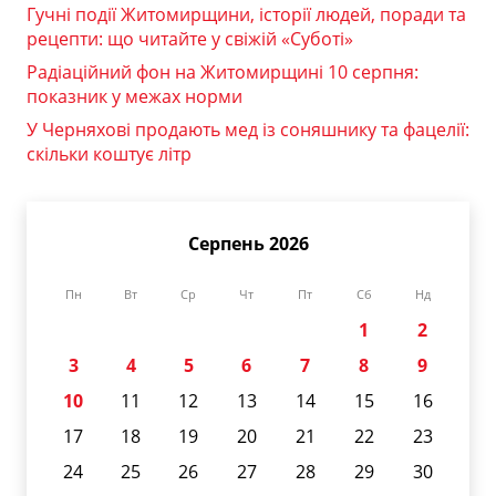
Гучні події Житомирщини, історії людей, поради та
рецепти: що читайте у свіжій «Суботі»
Радіаційний фон на Житомирщині 10 серпня:
показник у межах норми
У Черняхові продають мед із соняшнику та фацелії:
скільки коштує літр
Серпень 2026
Пн
Вт
Ср
Чт
Пт
Сб
Нд
1
2
3
4
5
6
7
8
9
10
11
12
13
14
15
16
17
18
19
20
21
22
23
24
25
26
27
28
29
30