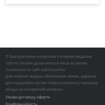
© Використання матеріалів з інтернет-видання
Субота Онлайн дозволяється лише за умови
посилання на сайт subota.online
Для інтернет-видань обов’язкове пряме, відкрите
для пошукових систем гіперпосилання у першому
абзаці на конкретний матеріал.
Умови договору оферти
Конфіденційність