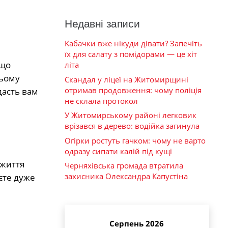
Недавні записи
Кабачки вже нікуди дівати? Запечіть
їх для салату з помідорами — це хіт
кщо
літа
цьому
Скандал у ліцеї на Житомирщині
отримав продовження: чому поліція
дасть вам
не склала протокол
У Житомирському районі легковик
врізався в дерево: водійка загинула
Огірки ростуть гачком: чому не варто
одразу сипати калій під кущі
 життя
Черняхівська громада втратила
захисника Олександра Капустіна
аєте дуже
Серпень 2026