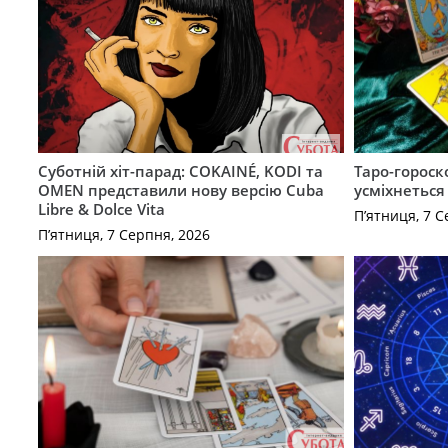
Суботній хіт-парад: COKAINÉ, KODI та
Таро-гороск
OMEN представили нову версію Cuba
усміхнеться
Libre & Dolce Vita
П’ятниця, 7 С
П’ятниця, 7 Серпня, 2026