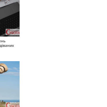
ень
діваних