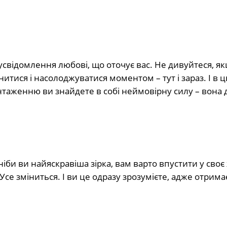
і усвідомлення любові, що оточує вас. Не дивуйтеся, я
итися і насолоджуватися моментом – тут і зараз. І в 
нтаженню ви знайдете в собі неймовірну силу – вона 
ніби ви найяскравіша зірка, вам варто впустити у своє
 Усе зміниться. І ви це одразу зрозумієте, адже отрим