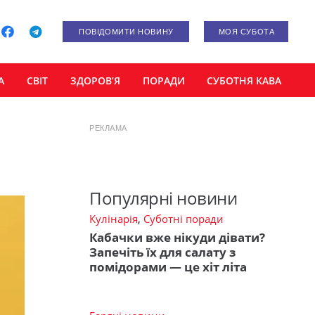
ПОВІДОМИТИ НОВИНУ
МОЯ СУБОТА
А
СВІТ
ЗДОРОВ’Я
ПОРАДИ
СУБОТНЯ КАВА
РЕКЛАМА
Популярні новини
Кулінарія
,
Суботні поради
Кабачки вже нікуди дівати?
Запечіть їх для салату з
помідорами — це хіт літа