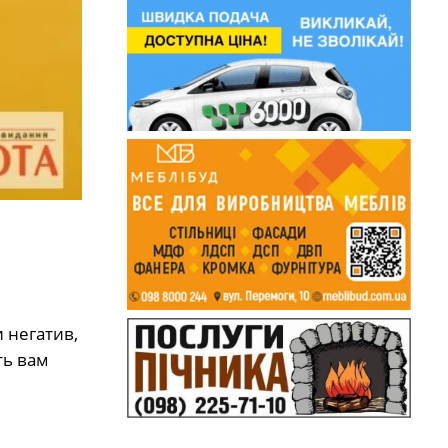
 негатив,
ть вам