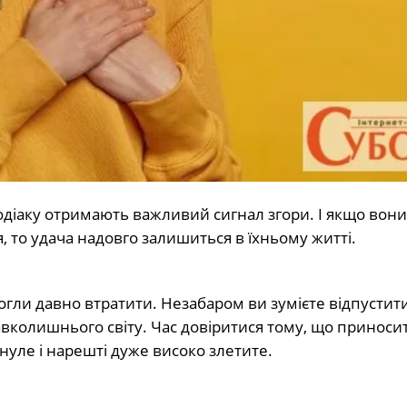
одіаку отримають важливий сигнал згори. І якщо вони
 то удача надовго залишиться в їхньому житті.
огли давно втратити. Незабаром ви зумієте відпустити
вколишнього світу. Час довіритися тому, що приноси
нуле і нарешті дуже високо злетите.