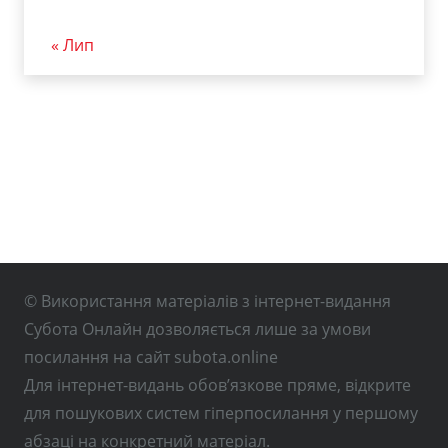
« Лип
© Використання матеріалів з інтернет-видання
Субота Онлайн дозволяється лише за умови
посилання на сайт subota.online
Для інтернет-видань обов’язкове пряме, відкрите
для пошукових систем гіперпосилання у першому
абзаці на конкретний матеріал.