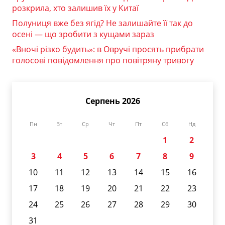
розкрила, хто залишив їх у Китаї
Полуниця вже без ягід? Не залишайте її так до
осені — що зробити з кущами зараз
«Вночі різко будить»: в Овручі просять прибрати
голосові повідомлення про повітряну тривогу
Серпень 2026
Пн
Вт
Ср
Чт
Пт
Сб
Нд
1
2
3
4
5
6
7
8
9
10
11
12
13
14
15
16
17
18
19
20
21
22
23
24
25
26
27
28
29
30
31