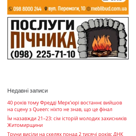
Недавні записи
40 років тому Фредді Мерк’юрі востаннє вийшов
на сцену з Queen: ніхто не знав, що це фінал
Їм назавжди 21–23: сім історій молодих захисників
Житомирщини
Труни висіли на скелях понад 2 тисячі років: ДНК