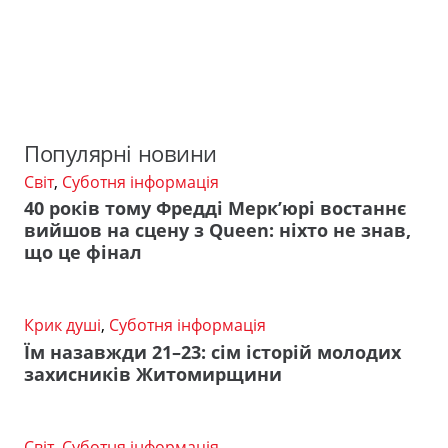
Популярні новини
Світ
,
Суботня інформація
40 років тому Фредді Мерк’юрі востаннє
вийшов на сцену з Queen: ніхто не знав,
що це фінал
Крик душі
,
Суботня інформація
Їм назавжди 21–23: сім історій молодих
захисників Житомирщини
Світ
,
Суботня інформація