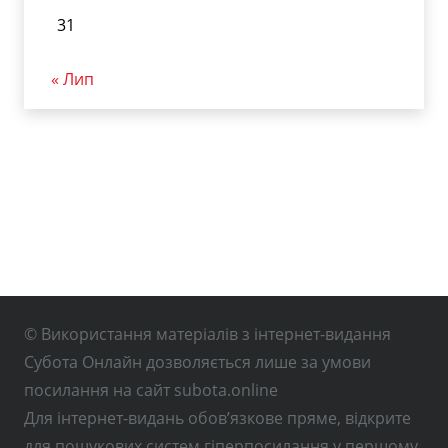
31
« Лип
© Використання матеріалів з інтернет-видання
Субота Онлайн дозволяється лише за умови
посилання на сайт subota.online
Для інтернет-видань обов’язкове пряме, відкрите
для пошукових систем гіперпосилання у першому