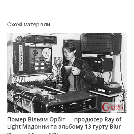
Схожі матеріали
Помер Вільям Орбіт — продюсер Ray of
Light Мадонни та альбому 13 гурту Blur