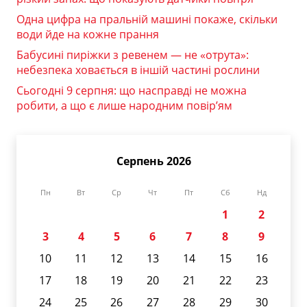
Одна цифра на пральній машині покаже, скільки
води йде на кожне прання
Бабусині пиріжки з ревенем — не «отрута»:
небезпека ховається в іншій частині рослини
Сьогодні 9 серпня: що насправді не можна
робити, а що є лише народним повір’ям
Серпень 2026
Пн
Вт
Ср
Чт
Пт
Сб
Нд
1
2
3
4
5
6
7
8
9
10
11
12
13
14
15
16
17
18
19
20
21
22
23
24
25
26
27
28
29
30