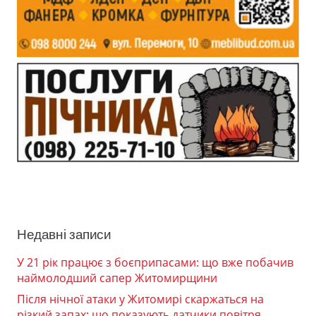
Недавні записи
У 21 рік працює з боєприпасами: що вже побачив
наймолодший сапер Житомирщини
Після нічної атаки у Житомирі скаржаться на
різкий запах: що показують датчики повітря