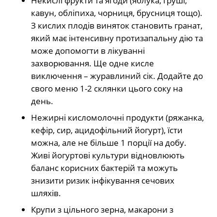
Некислі фрукти та ягоди (яблука, груші,
кавун, обліпиха, чорниця, брусниця тощо).
З кислих плодів виняток становить гранат,
який має інтенсивну протизапальну дію та
може допомогти в лікуванні
захворювання. Ще одне кисле
виключення – журавлиний сік. Додайте до
свого меню 1-2 склянки цього соку на
день.
Нежирні кисломолочні продукти (ряжанка,
кефір, сир, ацидофільний йогурт), їсти
можна, але не більше 1 порції на добу.
Живі йогуртові культури відновлюють
баланс корисних бактерій та можуть
знизити ризик інфікування сечових
шляхів.
Крупи з цільного зерна, макарони з