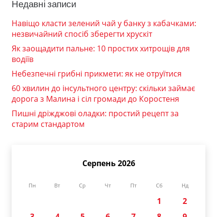
Недавні записи
Навіщо класти зелений чай у банку з кабачками:
незвичайний спосіб зберегти хрускіт
Як заощадити пальне: 10 простих хитрощів для
водіїв
Небезпечні грибні прикмети: як не отруїтися
60 хвилин до інсультного центру: скільки займає
дорога з Малина і сіл громади до Коростеня
Пишні дріжджові оладки: простий рецепт за
старим стандартом
Серпень 2026
Пн
Вт
Ср
Чт
Пт
Сб
Нд
1
2
3
4
5
6
7
8
9