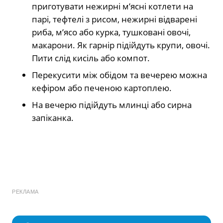
приготувати нежирні м’ясні котлети на
парі, тефтелі з рисом, нежирні відварені
риба, м’ясо або курка, тушковані овочі,
макарони. Як гарнір підійдуть крупи, овочі.
Пити слід кисіль або компот.
Перекусити між обідом та вечерею можна
кефіром або печеною картоплею.
На вечерю підійдуть млинці або сирна
запіканка.
РЕКЛАМА