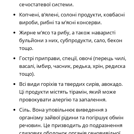
сечостатевої системи.
Копчені, в’ялені, солоні продукти, ковбасні
вироби, рибні та м’ясні консерви.
Жирне м’ясо та рибу, а також наваристі
бульйони з них, субпродукти, сало, бекон
тощо.
Гострі приправи, спеції, овочі (перець чилі,
васалі, імбир, часник, редька, хрін, редиска
тощо).
Всі види горіхів та твердих сирів, авокадо.
Ці продукти містять тірамін, який може
провокувати алергію та запалення.
Сіль. Вона уповільнює виведення з
організму зайвої рідини та погіршує обмін
речовин. Це призводить до подразнення
слизових оболонок органів сечовивідної