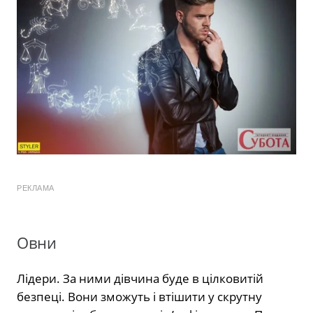
РЕКЛАМА
Овни
Лідери. За ними дівчина буде в цілковитій
безпеці. Вони зможуть і втішити у скрутну