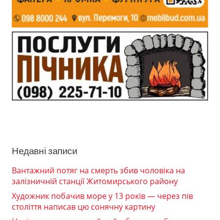
Недавні записи
Вантажний потяг на смерть збив чоловіка на
залізничній станції Житомирського району
Художник побачив море у 13 років — через пів
століття написав цю сонячну картину