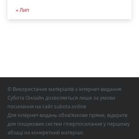
« Лип
© Використання матеріалів з інтернет-видання
Субота Онлайн дозволяється лише за умови
посилання на сайт subota.online
Для інтернет-видань обов’язкове пряме, відкрите
для пошукових систем гіперпосилання у першому
абзаці на конкретний матеріал.