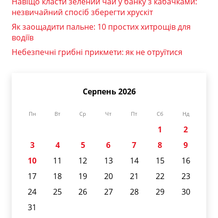
Навіщо класти зелений чай у банку з кабачками:
незвичайний спосіб зберегти хрускіт
Як заощадити пальне: 10 простих хитрощів для
водіїв
Небезпечні грибні прикмети: як не отруїтися
Серпень 2026
Пн
Вт
Ср
Чт
Пт
Сб
Нд
1
2
3
4
5
6
7
8
9
10
11
12
13
14
15
16
17
18
19
20
21
22
23
24
25
26
27
28
29
30
31