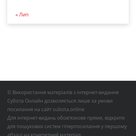
« Лип
© Використання матеріалів з інтернет-видання
Субота Онлайн дозволяється лише за умови
посилання на сайт subota.online
Для інтернет-видань обов’язкове пряме, відкрите
для пошукових систем гіперпосилання у першому
абзаці на конкретний матеріал.