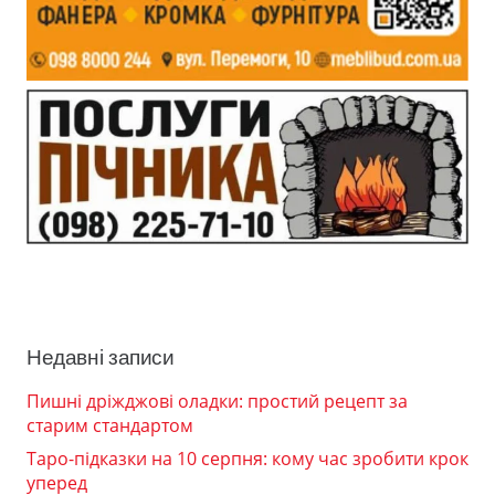
Недавні записи
Пишні дріжджові оладки: простий рецепт за
старим стандартом
Таро-підказки на 10 серпня: кому час зробити крок
уперед