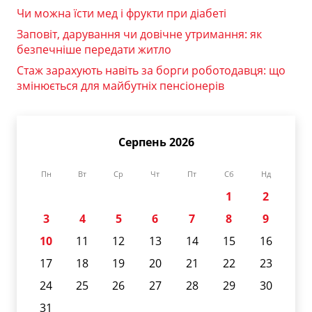
Чи можна їсти мед і фрукти при діабеті
Заповіт, дарування чи довічне утримання: як
безпечніше передати житло
Стаж зарахують навіть за борги роботодавця: що
змінюється для майбутніх пенсіонерів
Серпень 2026
Пн
Вт
Ср
Чт
Пт
Сб
Нд
1
2
3
4
5
6
7
8
9
10
11
12
13
14
15
16
17
18
19
20
21
22
23
24
25
26
27
28
29
30
31