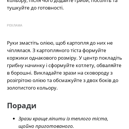
кольору, після чого додайте гриби, посоліть та
тушкуйте до готовності.
РЕКЛАМА
Руки змастіть олією, щоб картопля до них не
чіплялася. З картопляного тіста формуйте
коржики однакового розміру. У центр покладіть
грибну начинку і сформуйте котлету, обваляйте
в борошні. Викладайте зрази на сковороду з
розігрітою олією та обсмажуйте з двох боків до
золотистого кольору.
Поради
Зрази краще ліпити із теплого тіста,
щойно приготованого.