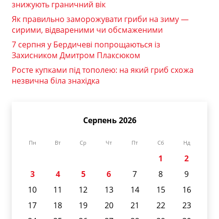
знижують граничний вік
Як правильно заморожувати гриби на зиму —
сирими, відвареними чи обсмаженими
7 серпня у Бердичеві попрощаються із
Захисником Дмитром Плаксюком
Росте купками під тополею: на який гриб схожа
незвична біла знахідка
Серпень 2026
Пн
Вт
Ср
Чт
Пт
Сб
Нд
1
2
3
4
5
6
7
8
9
10
11
12
13
14
15
16
17
18
19
20
21
22
23