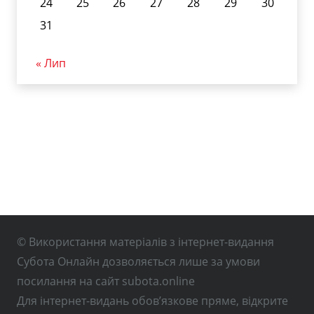
24
25
26
27
28
29
30
31
« Лип
© Використання матеріалів з інтернет-видання
Субота Онлайн дозволяється лише за умови
посилання на сайт subota.online
Для інтернет-видань обов’язкове пряме, відкрите